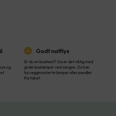
l
Godt nattlys
Er du en lesehest? Da er det viktig med
 nye og
gode leselamper ved sengen. Du kan
 et
ha veggmonterte lamper eller pendler
fra taket.