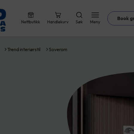
Book g
Nettbutikk
Handlekurv
Søk
Meny
Trend interiørstil
Soverom