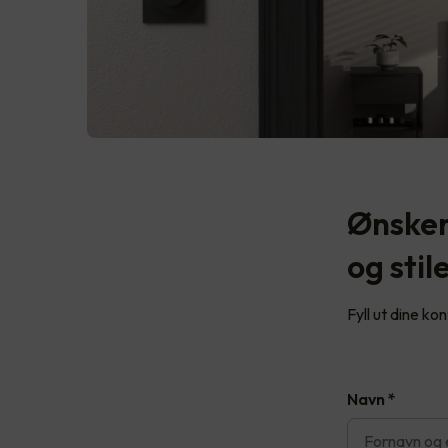
Ønsker
og stil
Fyll ut dine ko
Navn
*