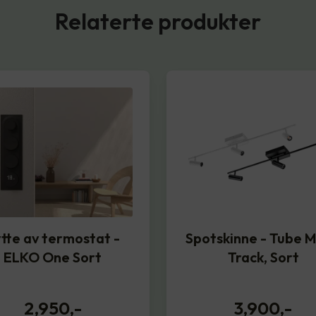
Relaterte produkter
tte av termostat -
Spotskinne - Tube M
ELKO One Sort
Track, Sort
2,950
,-
3,900
,-