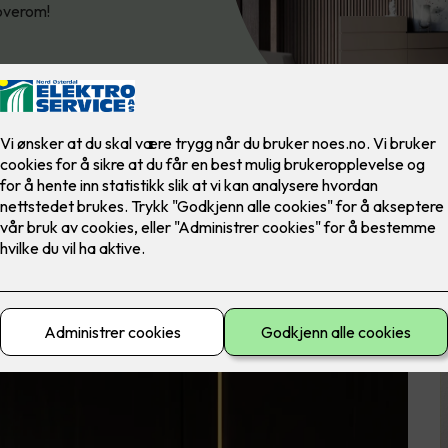
soverom!