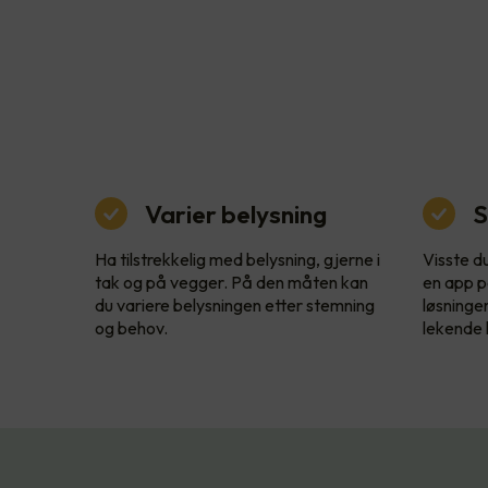
Varier belysning
S
Ha tilstrekkelig med belysning, gjerne i
Visste d
tak og på vegger. På den måten kan
en app p
du variere belysningen etter stemning
løsninge
og behov.
lekende l