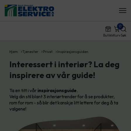
0
Butikk
Kurv
Søk
Hjem
Tjenester
Privat
Inspirasjonsguiden
Interessert i interiør? La deg
inspirere av vår guide!
Ta en titt i vår
inspirasjonsguide
.
Velg din stil blant 3 interiørtrender for å se produkter,
rom for rom - så blir det kanskje litt lettere for deg å ta
valgene!