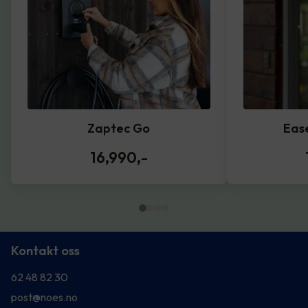
Zaptec Go
Eas
16,990
,-
Kontakt oss
62 48 82 30
post@noes.no