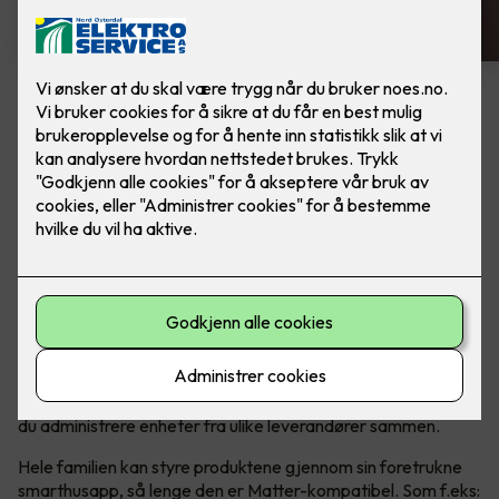
Bytte av termostat - ELKO One
Sort
Bytte av termostat, til ELKO One Matter
termostat, i fargen sort. Inkludert montering.
Den er rask og brukervennlig med forhåndsinnstillinger, og
den er enkel å installere og kontrollere. Du trenger ikke
internettforbindelse for å installere eller bruke termostatens
grunnleggende funksjoner. Når den er koblet til Matter, kan
du administrere enheter fra ulike leverandører sammen.
Hele familien kan styre produktene gjennom sin foretrukne
smarthusapp, så lenge den er Matter-kompatibel. Som f.eks: