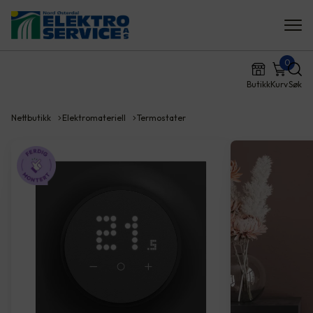
0
Butikk
Kurv
Søk
Nettbutikk
Elektromateriell
Termostater