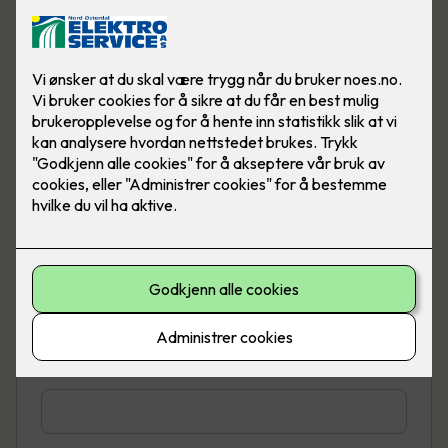
Telefon
*
E-post
*
Adresse
*
Sted
*