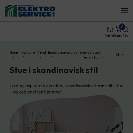
0
Butikk
Kurv
Søk
Hjem
Tjenester
Privat
Inspirasjonsguiden
Skandinavisk
Stue
interiørsti…
Stue i skandinavisk stil
La deg inspirere av vakker, skandinavisk interiørstil i stua
- og kopier stilen hjemme!