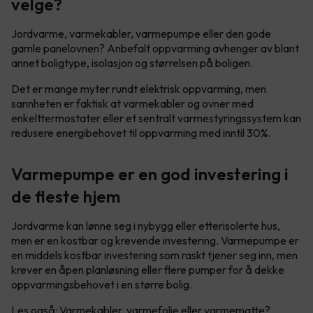
velge?
Jordvarme, varmekabler, varmepumpe eller den gode
gamle panelovnen? Anbefalt oppvarming avhenger av blant
annet boligtype, isolasjon og størrelsen på boligen.
Det er mange myter rundt elektrisk oppvarming, men
sannheten er faktisk at varmekabler og ovner med
enkelttermostater eller et sentralt varmestyringssystem kan
redusere energibehovet til oppvarming med inntil 30%.
Varmepumpe er en god investering i
de fleste hjem
Jordvarme kan lønne seg i nybygg eller etterisolerte hus,
men er en kostbar og krevende investering. Varmepumpe er
en middels kostbar investering som raskt tjener seg inn, men
krever en åpen planløsning eller flere pumper for å dekke
oppvarmingsbehovet i en større bolig.
Les også:
Varmekabler, varmefolie eller varmematte?