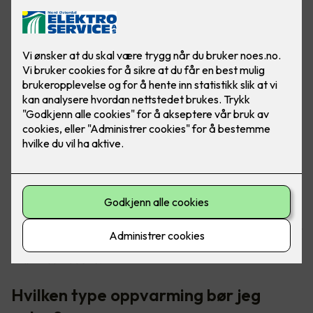
Oppvarming av boligen tar helt klart mest strøm, da er det
godt at det finnes gode løsninger for å senke
strømkostnadene.
Hvilken type oppvarming bør jeg