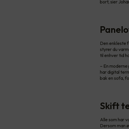
bort, sier Joha
Panelo
Den enkleste f
styrer du var
til enhver tid 
– En moderne p
har digital ter
bak en sofa, f
Skift 
Alle som har v
Dersom man øn