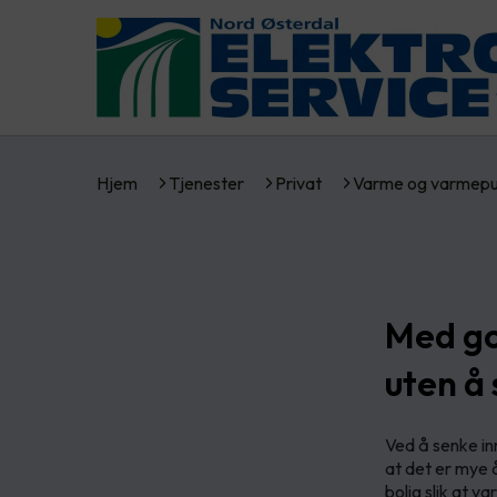
Hjem
Tjenester
Privat
Varme og varmep
Med go
uten å
Ved å senke i
at det er mye 
bolig slik at 