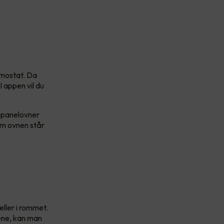
rmostat. Da
 appen vil du
e panelovner
 om ovnen står
ller i rommet.
ene, kan man