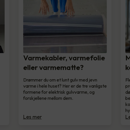
t
Varmekabler, varmefolie
M
eller varmematte?
k
Drømmer du om et lunt gulv med jevn
Fl
varme i hele huset? Her er de tre vanligste
pr
formene for elektrisk gulvvarme, og
dø
forskjellene mellom dem.
be
ko
hy
Les mer
L