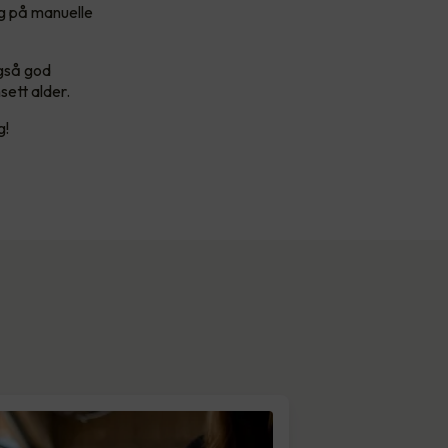
ng på manuelle
også god
sett alder.
g!