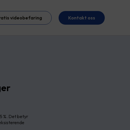
ratis videobefaring
Kontakt oss
ger
5 %. Det betyr
eksisterende