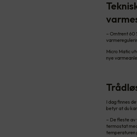
Teknisk
varmes
– Omtrent 60 %
varmeregulerin
Micro Matic ut
nye varmeanl
Trådlø
I dag finnes d
betyr at du ka
– De fleste av
termostat med 
temperaturen p