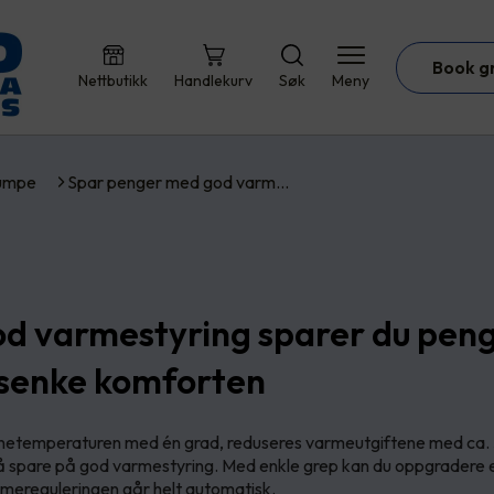
Book g
Nettbutikk
Handlekurv
Søk
Meny
umpe
Spar penger med god varm…
d varmestyring sparer du pen
 senke komforten
nnetemperaturen med én grad, reduseres varmeutgiftene med ca. 
å spare på god varmestyring. Med enkle grep kan du oppgradere 
varmereguleringen går helt automatisk.