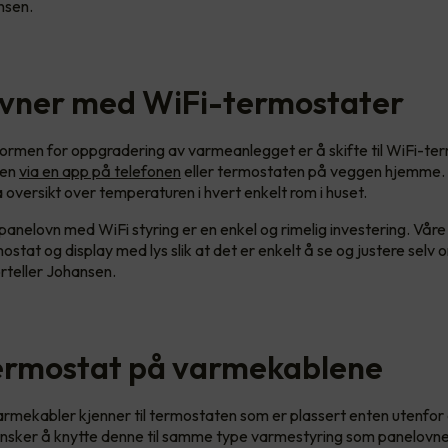
nsen.
vner med WiFi-termostater
ormen for oppgradering av varmeanlegget er å skifte til WiFi-te
men
via en app på telefonen
eller termostaten på veggen hjemme. I
ha oversikt over temperaturen i hvert enkelt rom i huset.
anelovn med WiFi styring er en enkel og rimelig investering. Vår
mostat og display med lys slik at det er enkelt å se og justere selv
orteller Johansen.
termostat på varmekablene
armekabler kjenner til termostaten som er plassert enten utenfor e
sker å knytte denne til samme type varmestyring som panelovn