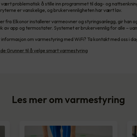
vært problematisk å stille inn programmet til dag- og nattsenkni
ryterne er vanskelige, og brukervennligheten har vært lav.
ker fra Elkonor installerer varmeovner og styringsanlegg, gir han 
uk av app og termostater. Systemet er brukervennlig for alle – uan
 informasjon om varmestyring med WiFi? Ta kontakt med oss i da
de Grunner til å velge smart varmestyring
Les mer om varmestyring