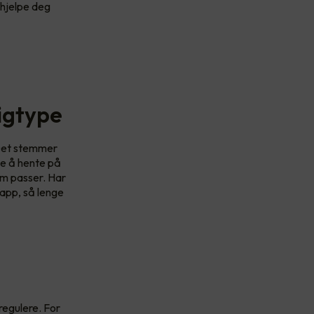
 hjelpe deg
igtype
. Det stemmer
ye å hente på
om passer. Har
 app, så lenge
regulere. For