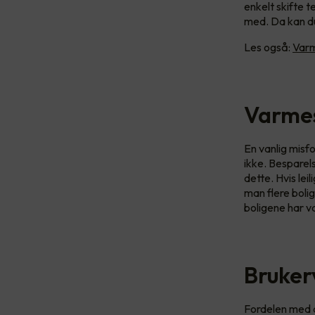
enkelt skifte 
med. Da kan d
Les også:
Varm
Varmes
En vanlig misf
ikke. Besparel
dette. Hvis le
man flere boli
boligene har v
Bruker
Fordelen med d