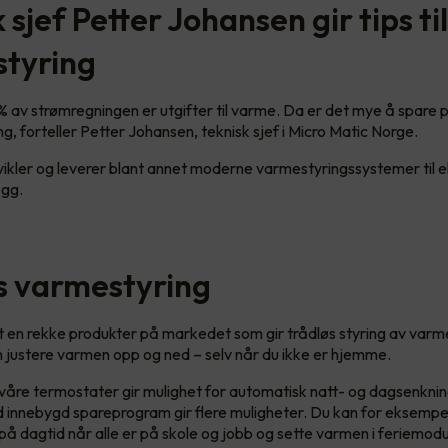
 sjef Petter Johansen gir tips til
tyring
 av strømregningen er utgifter til varme. Da er det mye å spare p
g, forteller Petter Johansen, teknisk sjef i Micro Matic Norge.
vikler og leverer blant annet moderne varmestyringssystemer til 
egg.
s varmestyring
et en rekke produkter på markedet som gir trådløs styring av varme
n justere varmen opp og ned – selv når du ikke er hjemme.
 våre termostater gir mulighet for automatisk natt- og dagsenknin
innebygd spareprogram gir flere muligheter. Du kan for eksempe
å dagtid når alle er på skole og jobb og sette varmen i feriemodu