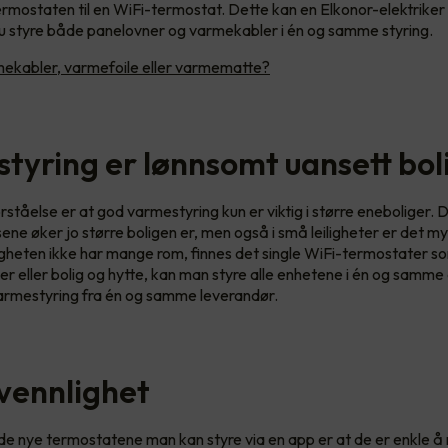
termostaten til en WiFi-termostat. Dette kan en Elkonor-elektriker
u styre både panelovner og varmekabler i én og samme styring.
ekabler, varmefoile eller varmematte?
tyring er lønnsomt uansett bol
orståelse er at god varmestyring kun er viktig i større eneboliger
sene øker jo større boligen er, men også i små leiligheter er det m
iligheten ikke har mange rom, finnes det single WiFi-termostater s
ger eller bolig og hytte, kan man styre alle enhetene i én og samme
armestyring fra én og samme leverandør.
vennlighet
e nye termostatene man kan styre via en app er at de er enkle å 