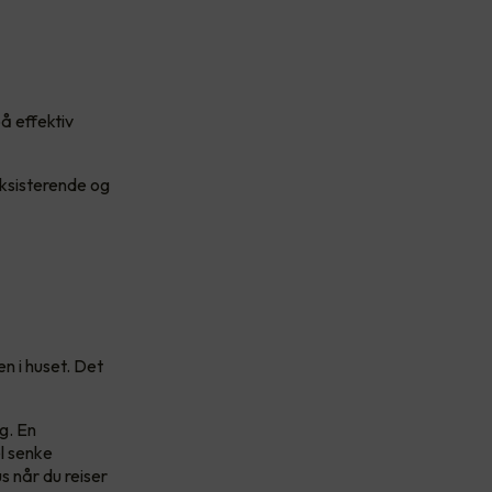
å effektiv
eksisterende og
n i huset. Det
g. En
l senke
s når du reiser