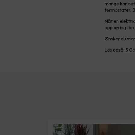
mange har det 
termostater. B
Når en elektri
opplæring i br
Ønsker du mer
Les også:
5 Go