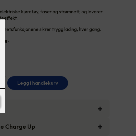
elektriske kjøretøy, faser og strømnett, og leverer
deeffekt.
rhetsfunksjonene sikrer trygg lading, hver gang.
ing.
+
Legg i handlekurv
ee Charge Up