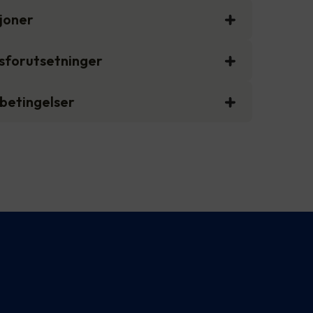
sjoner
gsforutsetninger
sbetingelser