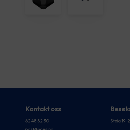
Kontakt oss
Besøk
62 48 82 30
Steia 19,
post@noes.no