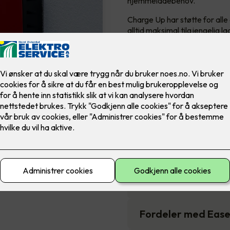
hjemmeladebehov.
Charge Up har støtte for alle 
alltid maksimal tilgjengelig la
De avanserte og smarte sikke
Prisen er inkludert monter
16,990
,-
Antall
-
Pakken inneholder
Fordeler med Eas