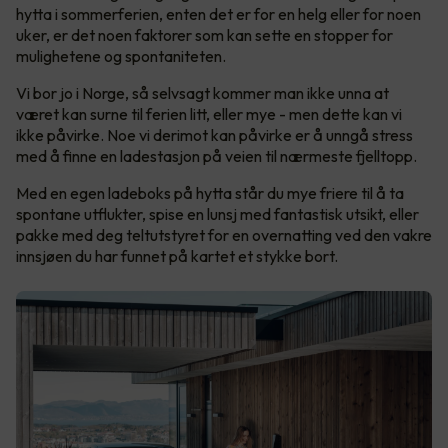
hytta i sommerferien, enten det er for en helg eller for noen
uker, er det noen faktorer som kan sette en stopper for
mulighetene og spontaniteten.
Vi bor jo i Norge, så selvsagt kommer man ikke unna at
været kan surne til ferien litt, eller mye - men dette kan vi
ikke påvirke. Noe vi derimot kan påvirke er å unngå stress
med å finne en ladestasjon på veien til nærmeste fjelltopp.
Med en egen ladeboks på hytta står du mye friere til å ta
spontane utflukter, spise en lunsj med fantastisk utsikt, eller
pakke med deg teltutstyret for en overnatting ved den vakre
innsjøen du har funnet på kartet et stykke bort.