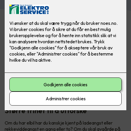
Har du hytte? Med lader fra Easee er du alltid klar for neste
eventyr. Utforsk både fjell og fjorder når du er på hytta -
uten å få ladeangst. Bilde: Easee
Større frihet til å utforske
Om du har elbil har du kanskje kjent på ladeangst eller
rekkeviddeangst en gang eller to? Om du skal avgårde på