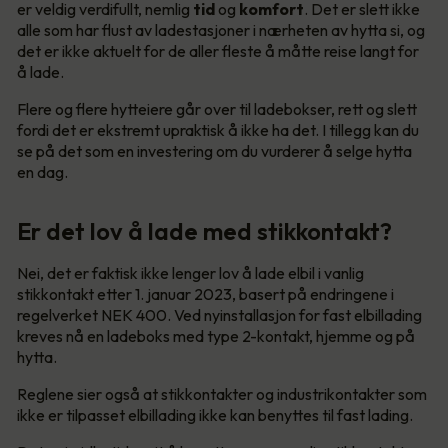
er veldig verdifullt, nemlig
tid
og
komfort
. Det er slett ikke
alle som har flust av ladestasjoner i nærheten av hytta si, og
det er ikke aktuelt for de aller fleste å måtte reise langt for
å lade.
Flere og flere hytteiere går over til ladebokser, rett og slett
fordi det er ekstremt upraktisk å ikke ha det. I tillegg kan du
se på det som en investering om du vurderer å selge hytta
en dag.
Er det lov å lade med stikkontakt?
Nei, det er faktisk ikke lenger lov å lade elbil i vanlig
stikkontakt etter 1. januar 2023, basert på endringene i
regelverket NEK 400. Ved nyinstallasjon for fast elbillading
kreves nå en ladeboks med type 2-kontakt, hjemme og på
hytta.
Reglene sier også at stikkontakter og industrikontakter som
ikke er tilpasset elbillading ikke kan benyttes til fast lading.