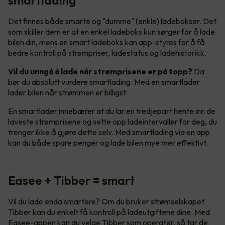
Det finnes både smarte og "dumme" (enkle) ladebokser. Det
som skiller dem er at en enkel ladeboks kun sørger for å lade
bilen din, mens en smart ladeboks kan app-styres for å få
bedre kontroll på strømpriser, ladestatus og ladehistorikk.
Vil du unngå å lade når strømprisene er på topp?
Da
bør du absolutt vurdere smartlading. Med en smartlader
lader bilen når strømmen er billigst.
En smartlader innebærer at du lar en tredjepart hente inn de
laveste strømprisene og sette opp ladeintervaller for deg, du
trenger ikke å gjøre dette selv. Med smartlading via en app
kan du både spare penger og lade bilen mye mer effektivt.
Easee + Tibber = smart
Vil du lade enda smartere? Om du bruker strømselskapet
Tibber kan du enkelt få kontroll på ladeutgiftene dine. Med
Easee-appen kan du velge Tibber som operatør, så tar de