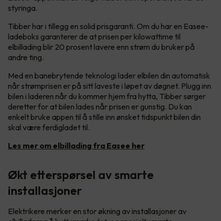
styringa.
Tibber har i tillegg en solid prisgaranti. Om du har en Easee-
ladeboks garanterer de at prisen per kilowattime til
elbillading blir 20 prosent lavere enn strøm du bruker på
andre ting.
Med en banebrytende teknologi lader elbilen din automatisk
når strømprisen er på sitt laveste i løpet av døgnet. Plugg inn
bilen i laderen når du kommer hjem fra hytta, Tibber sørger
deretter for at bilen lades når prisen er gunstig. Du kan
enkelt bruke appen til å stille inn ønsket tidspunkt bilen din
skal være ferdigladet til.
Les mer om elbillading fra Easee her
Økt etterspørsel av smarte
installasjoner
Elektrikere merker en stor økning av installasjoner av