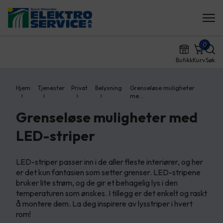
0
Butikk
Kurv
Søk
Hjem
Tjenester
Privat
Belysning
Grenseløse muligheter
me…
Grenseløse muligheter med
LED-striper
LED-striper passer inn i de aller fleste interiører, og her
er det kun fantasien som setter grenser.​ LED-stripene
bruker lite strøm, og de gir et behagelig lys i den
temperaturen som ønskes. I tillegg er det enkelt og raskt
å montere dem.​ La deg inspirere av lysstriper i hvert
rom!