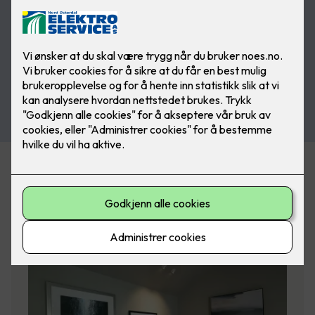
Filtrer på emneknagg
(valgfritt)