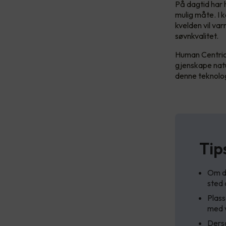
På dagtid har h
mulig måte. I k
kvelden vil va
søvnkvalitet.
Human Centric 
gjenskape natu
denne teknolog
Tip
Om du
sted 
Plass
med v
Derso