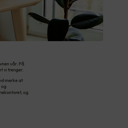
evnen vår. På
t vi trenger.
 vil merke at
- og
mmekontoret, og