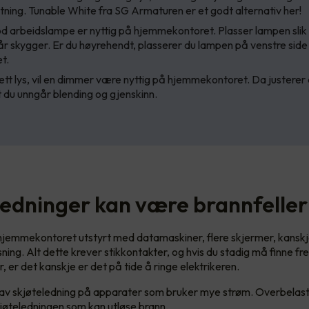
tning. Tunable White fra SG Armaturen er et godt alternativ her!
d arbeidslampe er nyttig på hjemmekontoret. Plasser lampen slik 
r skygger. Er du høyrehendt, plasserer du lampen på venstre side
t.
tt lys, vil en dimmer være nyttig på hjemmekontoret. Da justerer 
at du unngår blending og gjenskinn.
ledninger kan være brannfeller
jemmekontoret utstyrt med datamaskiner, flere skjermer, kanskje
ning. Alt dette krever stikkontakter, og hvis du stadig må finne f
, er det kanskje er det på tide å ringe elektrikeren.
av skjøteledning på apparater som bruker mye strøm. Overbelast
skjøteledningen som kan utløse brann.