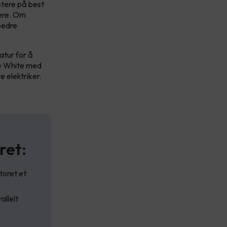
estere på best
sere. Om
 bedre
atur for å
le White med
e elektriker.
ret:
toret et
allelt