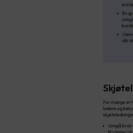
ersta
En go
unngå
borde
Uanse
slik 
Skjøte
For mange er h
ladere og belys
skjøteledninger
Unngå bruk 
til varme i 