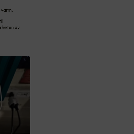
r varm.
il
ærheten av