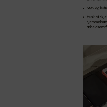
Støv og ledn
Husk at skjøt
hjemmekontor
arbeidsområ