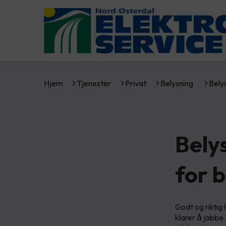
Hjem
Tjenester
Privat
Belysning
Bely
Bely
for 
Godt og riktig 
klarer å jobbe