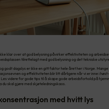
kke klar over at god belysning påvirker effektiviteten og arbeids
beidsplassen tilrettelagt med god belysning og det tekniske utstyre
 og godt dagslys er ikke en gitt faktor hele året her i Norge. Mange
jonsevnen og effektiviteten blir litt dårligere når vi er inne i høst
. Les videre for gode tips til å skape gode arbeidsforhold på hje
va du skal gjøre med skjøteledningskaos.
konsentrasjon med hvitt lys