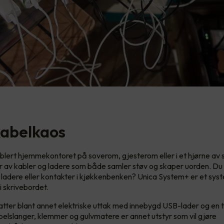
 kabelkaos
lert hjemmekontoret på soverom, gjesterom eller i et hjørne av 
rvar av kabler og ladere som både samler støv og skaper uorden. Du 
e ladere eller kontakter i kjøkkenbenken? Unica System+ er et sys
i skrivebordet.
ter blant annet elektriske uttak med innebygd USB-lader og en 
belslanger, klemmer og gulvmatere er annet utstyr som vil gjøre