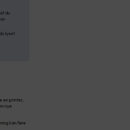
at du
 av
du lyset
 en printer,
rem nye
ning kan føre