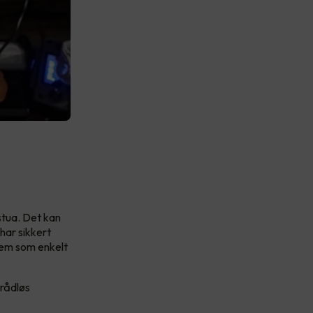
stua. Det kan
har sikkert
tem som enkelt
trådløs