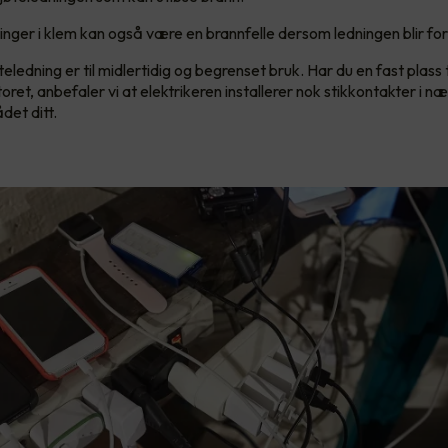
inger i klem kan også være en brannfelle dersom ledningen blir fo
eledning er til midlertidig og begrenset bruk. Har du en fast plass t
et, anbefaler vi at elektrikeren installerer nok stikkontakter i n
det ditt.