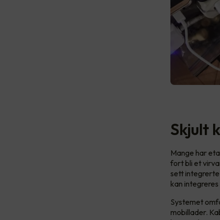
Skjult
Mange har etab
fort bli et vi
sett integrert
kan integreres 
Systemet omfat
mobillader. Ka