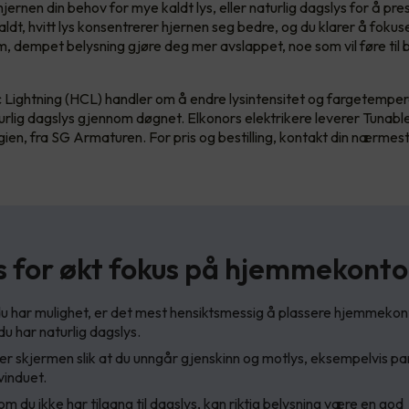
jernen din behov for mye kaldt lys, eller naturlig dagslys for å pr
aldt, hvitt lys konsentrerer hjernen seg bedre, og du klarer å foku
rm, dempet belysning gjøre deg mer avslappet, noe som vil føre til
Lightning (HCL) handler om å endre lysintensitet og fargetemper
rlig dagslys gjennom døgnet. Elkonors elektrikere leverer Tunab
ien, fra SG Armaturen. For pris og bestilling, kontakt din nærmest
s for økt fokus på hjemmekonto
 har mulighet, er det mest hensiktsmessig å plassere hjemmekon
du har naturlig dagslys.
er skjermen slik at du unngår gjenskinn og motlys, eksempelvis par
induet.
m du ikke har tilgang til dagslys, kan riktig belysning være en god