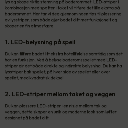
lys og skape riktig stemning på baderommet. LED-striper i
kombinasjon med spotter i taket vil tilføre det lille ekstra på
baderommet. Her tar vi deg gjennom noen tips til plassering
av lysstriper, som både gjør badet ditt mer funksjonelt og
skaper en fin atmosfære.
1. LED-belysning på speil
Du kan tilføre badet litt ekstra hotellfølelse samtidig som det
har en funksjon. Ved å belyse baderomsspeilet med LED-
striper gir det både direkte og indirekte belysning. Du kan ha
lysstriper bak speilet, på hver side av speilet eller over
speilet, med kvadratisk deksel.
2. LED-striper mellom taket og veggen
Du kan plassere LED-striper i en nisje mellom tak og
veggen, dette skaper en unik og moderne look som løfter
designet på badet ditt.