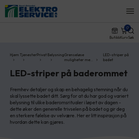
0
Butikk
Kurv
Søk
Hjem
Tjenester
Privat
Belysning
Grenseløse
LED-striper på
muligheter me…
badet
LED-striper på baderommet
Fremhev detaljer og skap en behagelig stemning når du
skal lyssette badet ditt. Sørg for at du har god og variert
belysning til ulike baderomsritualer i løpet av dagen -
dette øker den generelle trivselen på badet og gir deg
en sterkere følelse av velvære. Her er litt inspirasjon på
hvordan dette kan gjøres.