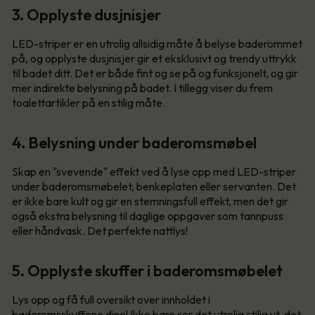
3. Opplyste dusjnisjer
LED-striper er en utrolig allsidig måte å belyse baderommet
på, og opplyste dusjnisjer gir et eksklusivt og trendy uttrykk
til badet ditt. Det er både fint og se på og funksjonelt, og gir
mer indirekte belysning på badet. I tillegg viser du frem
toalettartikler på en stilig måte.
4. Belysning under baderomsmøbel
Skap en "svevende" effekt ved å lyse opp med LED-striper
under baderomsmøbelet, benkeplaten eller servanten. Det
er ikke bare kult og gir en stemningsfull effekt, men det gir
også ekstra belysning til daglige oppgaver som tannpuss
eller håndvask. Det perfekte nattlys!
5. Opplyste skuffer i baderomsmøbelet
Lys opp og få full oversikt over innholdet i
baderomsskuffene dine! Ikke bare ser det utrolig stilig ut, det