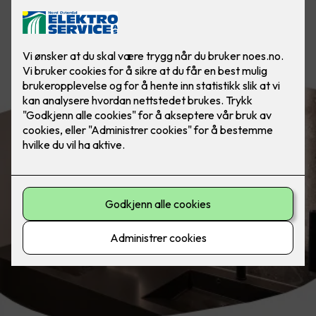
Belysning på badet etter døgnets
tider