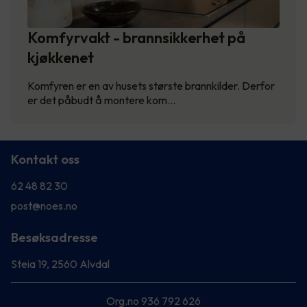
Komfyrvakt - brannsikkerhet på
kjøkkenet
Komfyren er en av husets største brannkilder. Derfor
er det påbudt å montere kom…
Kontakt oss
62 48 82 30
post@noes.no
Besøksadresse
Steia 19, 2560 Alvdal
Org.no 936 792 626