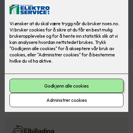
Alarm og sikkerhet
Belysning
Elbillading