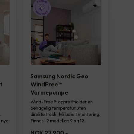
Samsung Nordic Geo
t
WindFree™️
Varmepumpe
g
Wind-Free ™ opprettholder en
behagelig temperatur uten
.
direkte trekk. Inkludert montering.
 nye
Finnes i 2 modeller: 9 og 12.
NOK 27,900
-