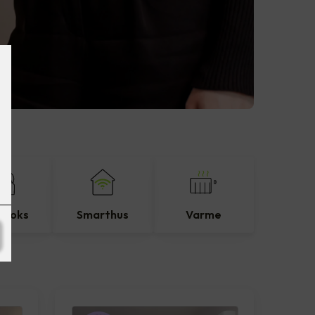
eboks
Smarthus
Varme