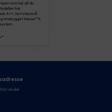
pen som har alt du
Modellen har
sse A++, lavt støynivå
og innebygget Nanoe™X
esystem.
,-
sadresse
 2560 Alvdal