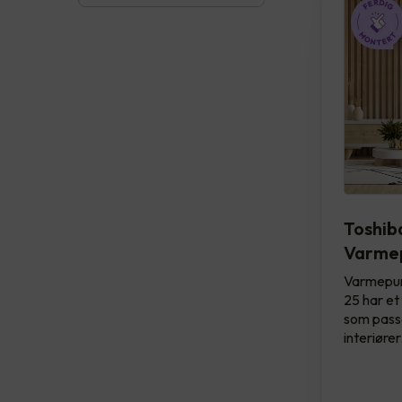
Toshib
Varme
Varmepum
25 har et
som passer
interiøre