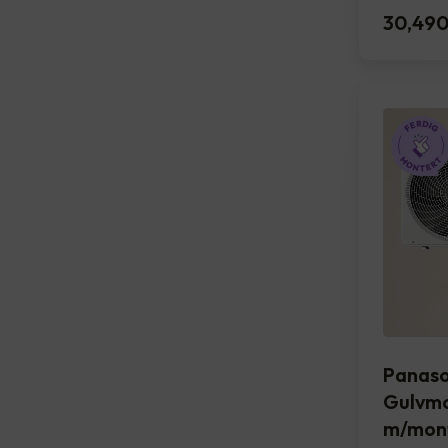
30,49
Panas
Gulvmo
m/mon