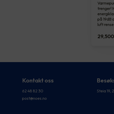
Varmepum
trenger! 
energikla
på 19dB 
luft rens
29,500
Kontakt oss
Besøk
62 48 82 30
Steia 19,
post@noes.no