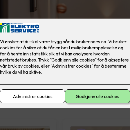
materiell
El-sikkerhet
Ferdig montert
Lad