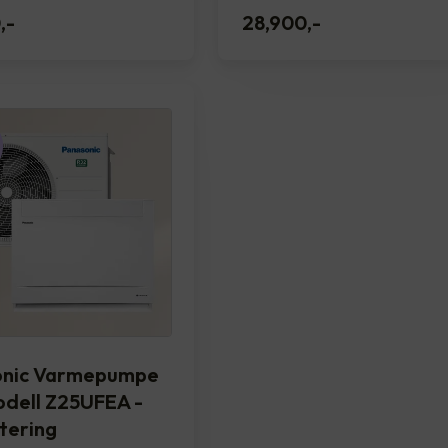
0
,-
28,900
,-
onic Varmepumpe
dell Z25UFEA -
tering