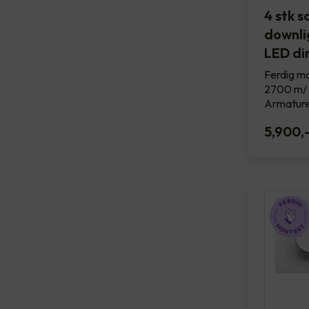
4 stk 
downlig
LED d
Ferdig mo
2700 m/ 
Armature
5,900
,