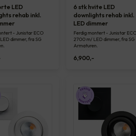
sorte LED
6 stk hvite LED
hts rehab inkl.
downlights rehab inkl.
immer
LED dimmer
ntert - Junistar ECO
Ferdig montert - Junistar EC
LED dimmer, fra SG
2700 m/ LED dimmer, fra SG
n.
Armaturen.
-
6,900
,-