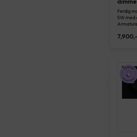
dimme
Ferdig mo
5W med d
Armature
7,900
,