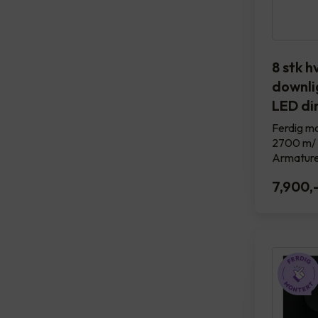
8 stk h
downlig
LED d
Ferdig mo
2700 m/ 
Armature
7,900
,