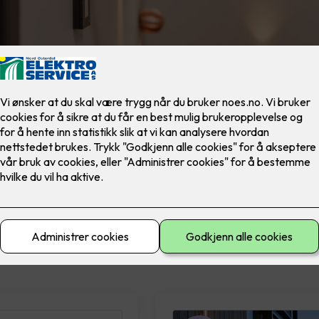
materiell
El-sikkerhet
Ferdig montert
Lad