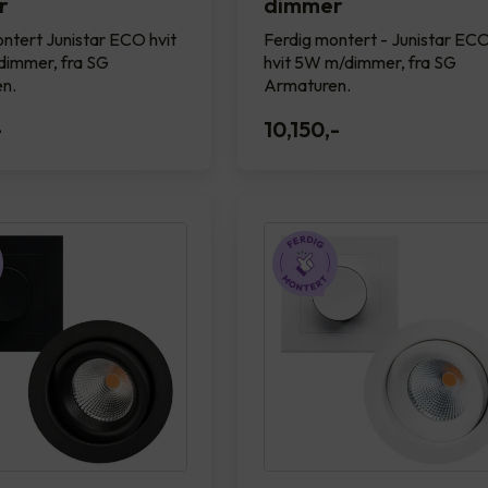
r
dimmer
ntert Junistar ECO hvit
Ferdig montert - Junistar EC
immer, fra SG
hvit 5W m/dimmer, fra SG
n.
Armaturen.
-
10,150
,-