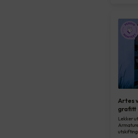
Artes 
grafitt
Lekker ut
Armature
utskiftin