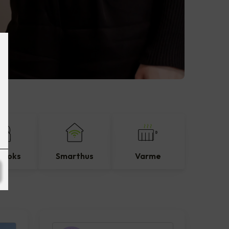
eboks
Smarthus
Varme