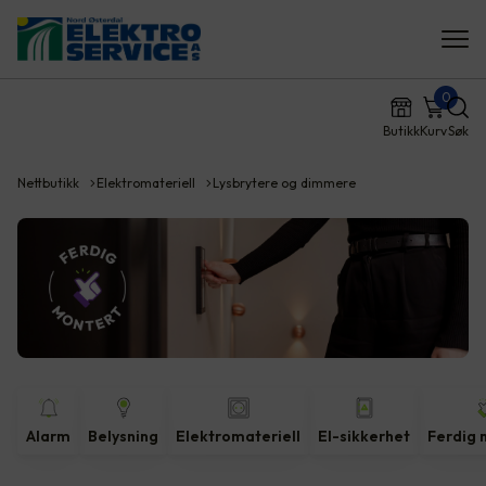
0
Butikk
Kurv
Søk
Nettbutikk
Elektromateriell
Lysbrytere og dimmere
Alarm
Belysning
Elektromateriell
El-sikkerhet
Ferdig 