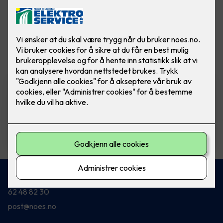
Vis flere
filtre
ELKO Dimmer - RS16/315 LED
Ferdig montert utskift dimmer
RS16/315 GLE PH (Polarhvit)
2,290
,-
Kontakt oss
62 48 82 30
post@noes.no