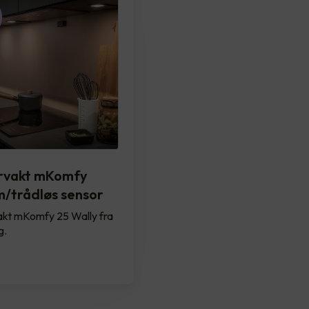
rvakt mKomfy
m/trådløs sensor
kt mKomfy 25 Wally fra
g.