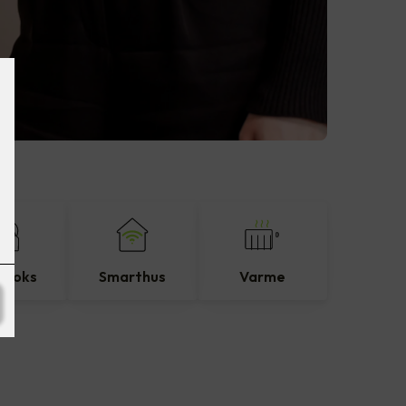
eboks
Smarthus
Varme