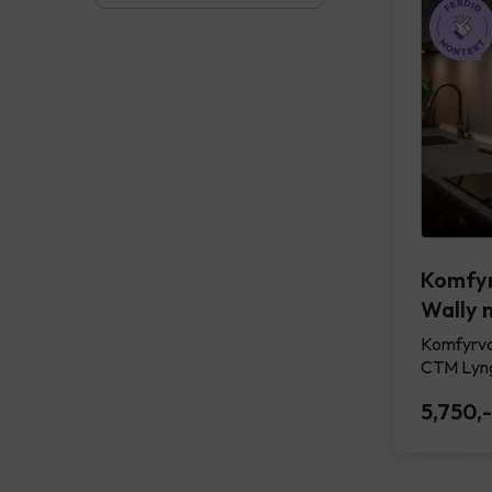
Komfy
Wally 
Komfyrva
CTM Lyn
5,750
,-