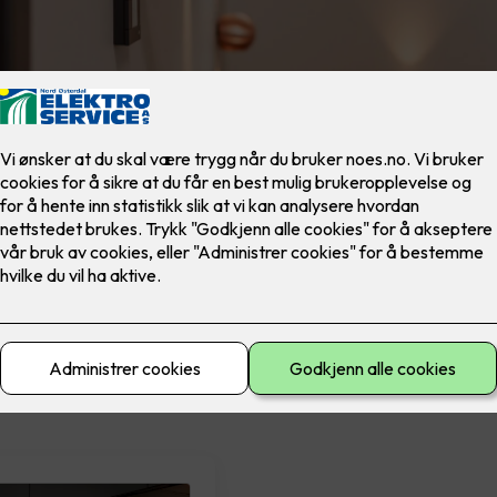
materiell
El-sikkerhet
Ferdig montert
Lad