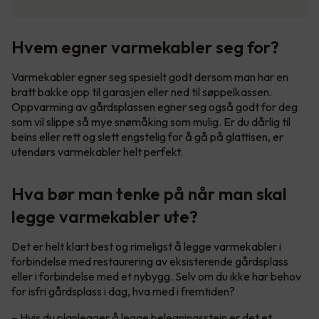
Hvem egner varmekabler seg for?
Varmekabler egner seg spesielt godt dersom man har en
bratt bakke opp til garasjen eller ned til søppelkassen.
Oppvarming av gårdsplassen egner seg også godt for deg
som vil slippe så mye snømåking som mulig. Er du dårlig til
beins eller rett og slett engstelig for å gå på glattisen, er
utendørs varmekabler helt perfekt.
Hva bør man tenke på når man skal
legge varmekabler ute?
Det er helt klart best og rimeligst å legge varmekabler i
forbindelse med restaurering av eksisterende gårdsplass
eller i forbindelse med et nybygg. Selv om du ikke har behov
for isfri gårdsplass i dag, hva med i fremtiden?
– Hvis du planlegger å legge belegningsstein er det et