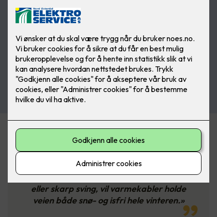
«Varmekabler kan legges under asfalt
og belegningsstein. Hvis du har en
klønete innkjøring med en bratt bakke
eller skarp sving, vil varmekabler holde
veien både snø- og isfri hele vinteren.»