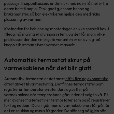
passasje til søppelkassen, er det nok med noen få meter fra
døren bort til søpla. Tenk godt gjennom behov og
bruksmønster, så kan elektrikeren hjelpe deg med riktig
plassering av varmen.
Kostnaden for kablene og monteringen er ikke spesielt høy. I
tillegg må man ha et styringssystem, og det får man i ulike
prisklasser der den rimeligste varianten er en av-og-på-
knapp slik at man styrer varmen manuelt.
Automatisk termostat skrur på
varmekablene når det blir glatt
Automatisk termostat er det mest
effektive og økonomiske
alternativet til varmestyring
. Det finnes termostater som
registrerer temperatur en utendørs og setter på
varmekablene når temperaturen går under et valgt nivå. Et
mer avansert alternativ er termostater som også registrerer
fukt og nedbør. Da unngår man at varmekablene står på når
det er solskinn og minus 10 grader. De slår seg på igjen når