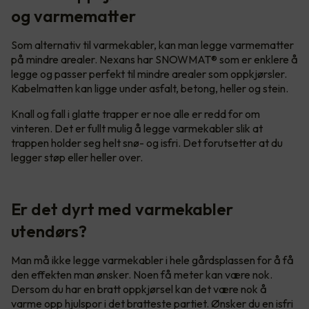
og varmematter
Som alternativ til varmekabler, kan man legge varmematter
på mindre arealer. Nexans har SNOWMAT® som er enklere å
legge og passer perfekt til mindre arealer som oppkjørsler.
Kabelmatten kan ligge under asfalt, betong, heller og stein.
Knall og fall i glatte trapper er noe alle er redd for om
vinteren. Det er fullt mulig å legge varmekabler slik at
trappen holder seg helt snø- og isfri. Det forutsetter at du
legger støp eller heller over.
Er det dyrt med varmekabler
utendørs?
Man må ikke legge varmekabler i hele gårdsplassen for å få
den effekten man ønsker. Noen få meter kan være nok.
Dersom du har en bratt oppkjørsel kan det være nok å
varme opp hjulspor i det bratteste partiet. Ønsker du en isfri