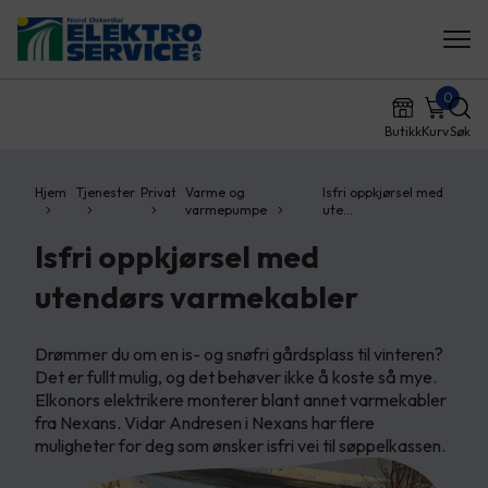
0
Butikk
Kurv
Søk
Hjem
Tjenester
Privat
Varme og
Isfri oppkjørsel med
varmepumpe
ute…
Isfri oppkjørsel med
utendørs varmekabler
Drømmer du om en is- og snøfri gårdsplass til vinteren?
Det er fullt mulig, og det behøver ikke å koste så mye.
Elkonors elektrikere monterer blant annet varmekabler
fra Nexans. Vidar Andresen i Nexans har flere
muligheter for deg som ønsker isfri vei til søppelkassen.