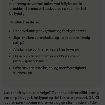
montering av varmekabler. Ved å flytte dette
arbeidet til produsent, reduseres risikoen for feil
betydelig.
Produktfordeler:
Endeavslutning er krympet og ferdig montert
Skjøt mellom varmekabel og kaldkabel er ferdig
satt på
Alle kritiske punkter er testet før levering
Disse punktene omfattes av ØS Varme sin
produksjonsgaranti
Ofte raskere installasjon, og mer forutsigbart
sluttresultat.
Usikker på hva du skal velge? Elkonor vurderer alltid løsning
basert på bygget, taktypen og det faktiske behovet. ØS K3
leveres som kappbar metervare og gir stor fleksibilitet der