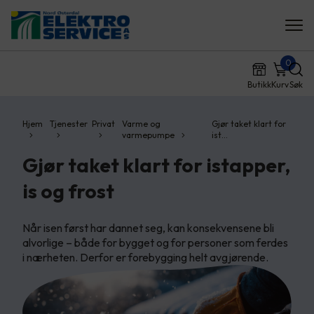
0
Butikk
Kurv
Søk
Hjem
Tjenester
Privat
Varme og
Gjør taket klart for
varmepumpe
ist…
Gjør taket klart for istapper,
is og frost
Når isen først har dannet seg, kan konsekvensene bli
alvorlige – både for bygget og for personer som ferdes
i nærheten. Derfor er forebygging helt avgjørende.