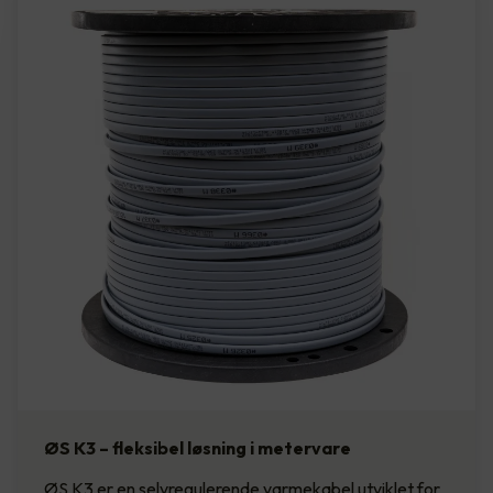
ØS K3 – fleksibel løsning i metervare
ØS K3 er en selvregulerende varmekabel utviklet for