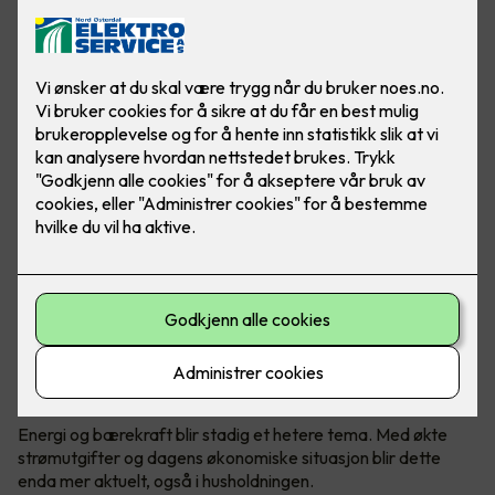
Varmepumper er ikke lenger et øyesår i hjemmet ditt.
Moderne varmepumper har utviklet seg veldig de siste
årene, både på design og teknologi.
Hvordan holde kostnadene nede?
Energi og bærekraft blir stadig et hetere tema. Med økte
strømutgifter og dagens økonomiske situasjon blir dette
enda mer aktuelt, også i husholdningen.