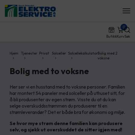
0
Butikk
Kurv
Søk
Hjem
Tjenester
Privat
Solceller
Solcellekalkulator
Bolig med 2
voksne
Bolig med to voksne
Her ser vi en husstand med to voksne personer. Familien
har montert 54 paneler med solceller på uthuset sitt, for
å bli produsenter av egen strøm. Visste du at du kan
selge overskuddsstrømmen du produserer til en
strømleverandør? Det er både bra for økonomi og miljø.
Se hvor mye strøm denne familien kan produsere
selv, og sjekk ut overskuddet de sitter igjen med!