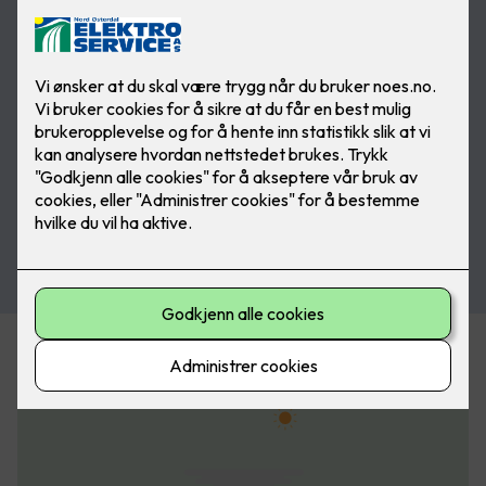
Husstand med to voksne personer
Årlig
produksjon:
21 000
kWh
Årlig forbruk:
17 000
kWh