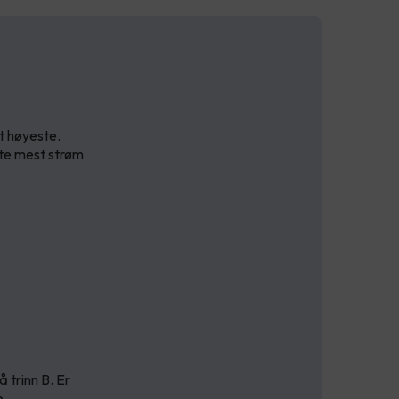
t høyeste.
kte mest strøm
 trinn B. Er
e.