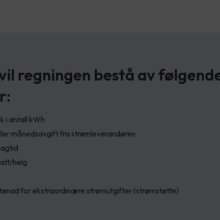
 vil regningen bestå av følgend
r:
 i antall kWh
ller månedsavgift fra strømleverandøren
dagtid
att/helg
stønad for ekstraordinære strømutgifter (strømstøtte)