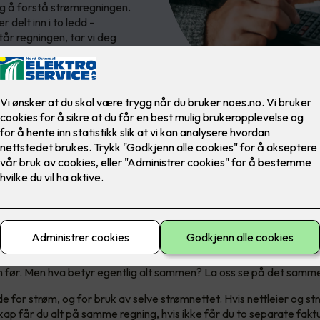
eg å forstå strømregningen.
 delt inn i to ledd -
år regningen, tar vi deg
re tricky å forstå strømregnin
ar eksplodert de siste årene, og du er ikke alene hvis du går nøy
 før. Men hva betyr egentlig alt sammen? La oss se på det samm
e for strøm, og for bruk av selve strømnettet. Hvis nettleier og s
ap får du alt på samme regning, hvis ikke får du to separate fakt