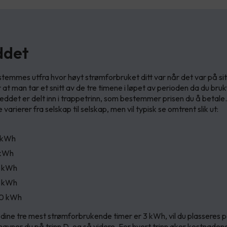
ddet
temmes utfra hvor høyt strømforbruket ditt var når det var på sit
 at man tar et snitt av de tre timene i løpet av perioden da du bru
leddet er delt inn i trappetrinn, som bestemmer prisen du å betale.
varierer fra selskap til selskap, men vil typisk se omtrent slik ut:
2 kWh
 kWh
0 kWh
15 kWh
-20 kWh
a dine tre mest strømforbrukende timer er 3 kWh, vil du plasseres på
havner du på trinn D, og så videre. For hvert trinn øker kostnaden