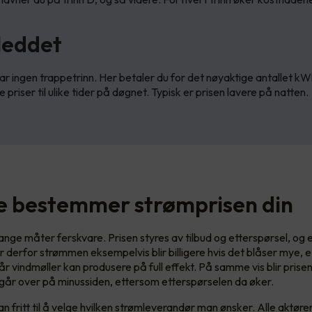
leddet
ar ingen trappetrinn. Her betaler du for det nøyaktige antallet kW
e priser til ulike tider på døgnet. Typisk er prisen lavere på natten.
te bestemmer strømprisen din
nge måter ferskvare. Prisen styres av tilbud og etterspørsel, og 
er derfor strømmen eksempelvis blir billigere hvis det blåser mye, 
år vindmøller kan produsere på full effekt. På samme vis blir prise
år over på minussiden, ettersom etterspørselen da øker.
n fritt til å velge hvilken strømleverandør man ønsker. Alle aktør