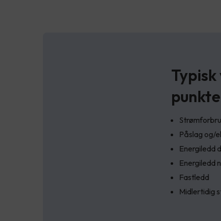
Typisk
punkte
Strømforbruk
Påslag og/e
Energiledd 
Energiledd n
Fastledd
Midlertidig 