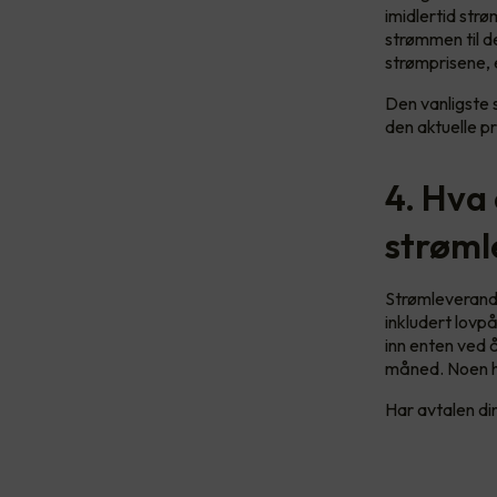
imidlertid str
strømmen til de
strømprisene, 
Den vanligste 
den aktuelle pr
4. Hva 
strøml
Strømleverandø
inkludert lovp
inn enten ved å
måned. Noen ha
Har avtalen din