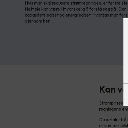
Hvis man skal redusere strømregningen, er første st
Nettleie kan være litt vanskelig å forstå seg på. Den er
kapasitetsleddet og energileddet. Hvordan man forst
gjennom her.
Kan væ
Strømprisene h
regningene enn
Du betaler båd
er samme selsk