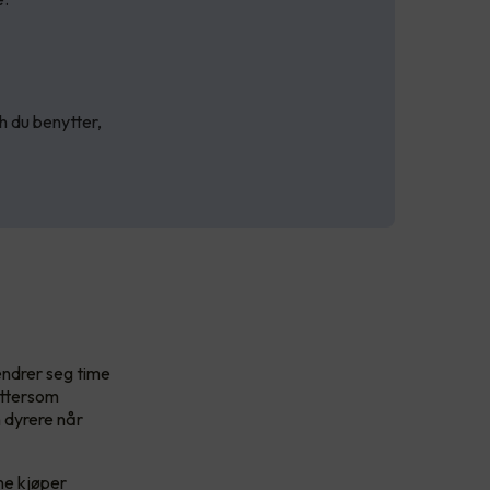
h du benytter,
endrer seg time
ettersom
n dyrere når
ene kjøper