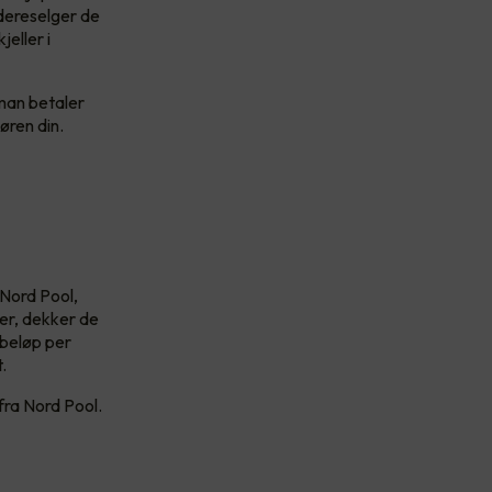
dereselger de
eller i
 man betaler
øren din.
 Nord Pool,
der, dekker de
tbeløp per
.
 fra Nord Pool.