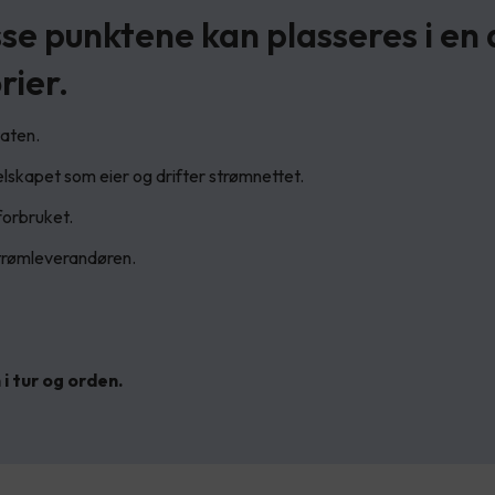
sse punktene kan plasseres i en
rier.
staten.
 selskapet som eier og drifter strømnettet.
forbruket.
strømleverandøren.
 i tur og orden.