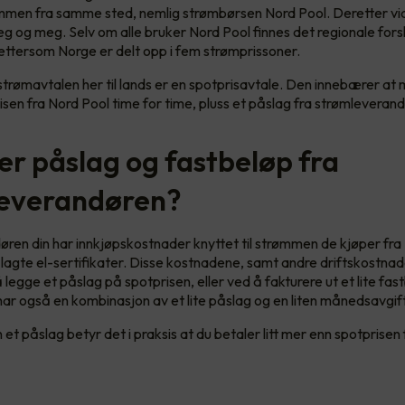
ømmen fra samme sted, nemlig strømbørsen Nord Pool. Deretter vi
g og meg. Selv om alle bruker Nord Pool finnes det regionale forskj
ettersom Norge er delt opp i fem strømprissoner.
strømavtalen her til lands er en spotprisavtale. Den innebærer at
isen fra Nord Pool time for time, pluss et påslag fra strømleverand
er påslag og fastbeløp fra
everandøren?
ren din har innkjøpskostnader knyttet til strømmen de kjøper fra
ålagte el-sertifikater. Disse kostnadene, samt andre driftskostna
 legge et påslag på spotprisen, eller ved å fakturere ut et lite fas
r også en kombinasjon av et lite påslag og en liten månedsavgift
 et påslag betyr det i praksis at du betaler litt mer enn spotprisen