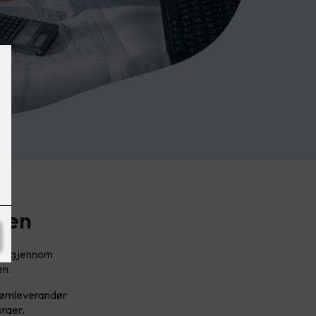
gen
ere gjennom
en.
trømleverandør
uraer.