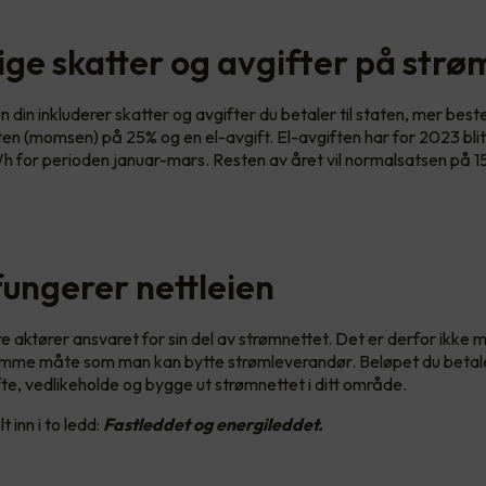
lige skatter og avgifter på strø
 din inkluderer skatter og avgifter du betaler til staten, mer bes
en (momsen) på 25% og en el-avgift. El-avgiften har for 2023 blitt
Wh for perioden januar-mars. Resten av året vil normalsatsen på 15
 fungerer nettleien
re aktører ansvaret for sin del av strømnettet. Det er derfor ikke m
amme måte som man kan bytte strømleverandør. Beløpet du betaler
ifte, vedlikeholde og bygge ut strømnettet i ditt område.
t inn i to ledd:
Fastleddet og energileddet.