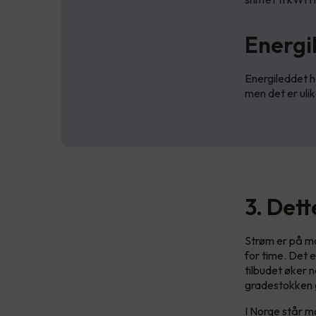
Energi
Energileddet h
men det er ulik
3. Det
Strøm er på ma
for time. Det 
tilbudet øker n
gradestokken g
I Norge står ma