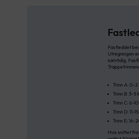
Fastle
Fastleddet bes
Utregningen er
samtidig. Fast
Trappetrinnene 
Trinn A: 0-
Trinn B: 3-5
Trinn C: 6-1
Trinn D: 11-
Trinn E: 16
Hvis snittet fr
snittet 11 kWH 