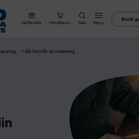
Book g
Nettbutikk
Handlekurv
Søk
Meny
sparing
Slik forstår du strømreg…
in