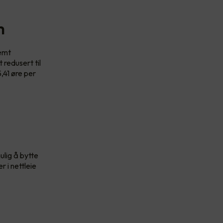
m
temt
 redusert til
,41 øre per
ulig å bytte
 i nettleie