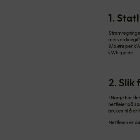
1. Stat
Strømregningen
merverdiavgift
9,16 øre per k
kWh gjelde.
2. Slik
I Norge har fle
nettleier på s
brukes til å dr
Nettleien er del