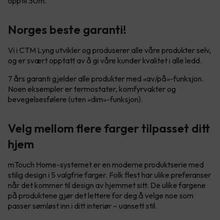
opptil 30m.
Norges beste garanti!
Vi i CTM Lyng utvikler og produserer alle våre produkter selv,
og er svært opptatt av å gi våre kunder kvalitet i alle ledd.
7 års garanti gjelder alle produkter med «av/på»-funksjon.
Noen eksempler er termostater, komfyrvakter og
bevegelsesfølere (uten «dim»-funksjon).
Velg mellom flere farger tilpasset ditt
hjem
mTouch Home-systemet er en moderne produktserie med
stilig design i 5 valgfrie farger. Folk flest har ulike preferanser
når det kommer til design av hjemmet sitt. De ulike fargene
på produktene gjør det lettere for deg å velge noe som
passer sømløst inn i ditt interiør – uansett stil.