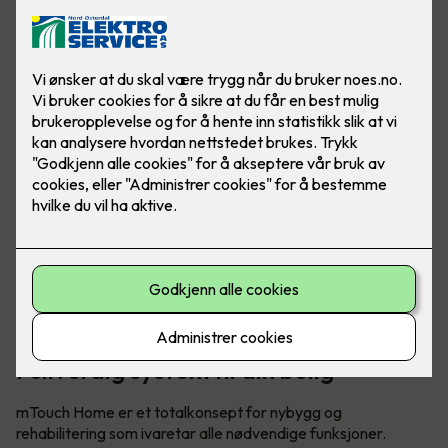
Foto: CTM Lyng
Fullverdig system til din bolig
mTouch Home er et totalkonsept for nybygg og
rehabilitering som ivaretar alle nødvendige funksjoner.