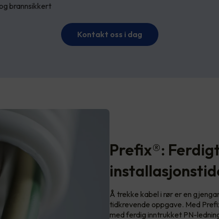
 og brannsikkert
Kontakt oss i dag
Prefix®: Ferdig
installasjonsti
Å trekke kabel i rør er en gjeng
tidkrevende oppgave. Med Prefix s
med ferdig inntrukket PN-ledning