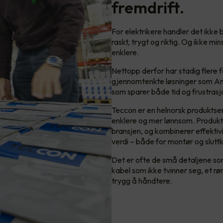
fremdrift.
For elektrikere handler det ikke
raskt, trygt og riktig. Og ikke mi
enklere.
Nettopp derfor har stadig flere 
gjennomtenkte løsninger som Ant
som sparer både tid og frustrasjo
Teccon er en helnorsk produktseri
enklere og mer lønnsom. Produkte
bransjen, og kombinerer effektiv
verdi – både for montør og slutt
Det er ofte de små detaljene som
kabel som ikke tvinner seg, et rø
trygg å håndtere.