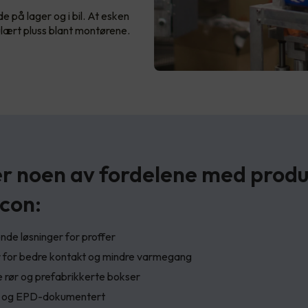
 på lager og i bil. At esken
ulært pluss blant montørene.
er noen av fordelene med prod
ccon:
de løsninger for proffer
r for bedre kontakt og mindre varmegang
 rør og prefabrikkerte bokser
t og EPD-dokumentert