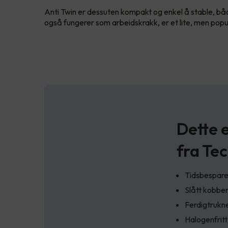
Anti Twin er dessuten kompakt og enkel å stable, både
også fungerer som arbeidskrakk, er et lite, men pop
Dette 
fra Te
Tidsbesparen
Slått kobbe
Ferdigtrukne
Halogenfrit