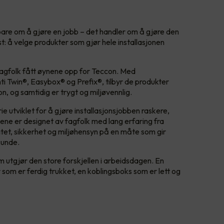
 bare om å gjøre en jobb – det handler om å gjøre den
nst: å velge produkter som gjør hele installasjonen
fagfolk fått øynene opp for Teccon. Med
i Twin®, Easybox® og Prefix®, tilbyr de produkter
n, og samtidig er trygt og miljøvennlig.
e utviklet for å gjøre installasjonsjobben raskere,
ne er designet av fagfolk med lang erfaring fra
itet, sikkerhet og miljøhensyn på en måte som gir
kunde.
 utgjør den store forskjellen i arbeidsdagen. En
r som er ferdig trukket, en koblingsboks som er lett og