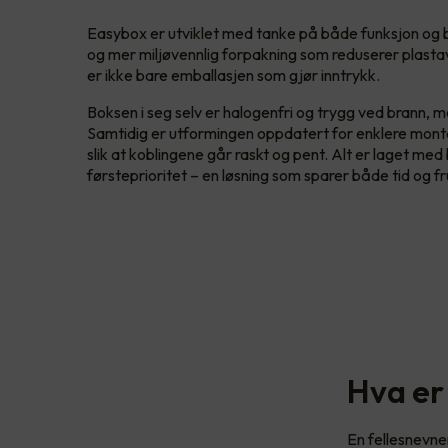
Easybox er utviklet med tanke på både funksjon og b
og mer miljøvennlig forpakning som reduserer plasta
er ikke bare emballasjen som gjør inntrykk.
Boksen i seg selv er halogenfri og trygg ved brann, med
Samtidig er utformingen oppdatert for enklere monte
slik at koblingene går raskt og pent. Alt er laget me
førsteprioritet – en løsning som sparer både tid og fru
Hva er
En fellesnevner