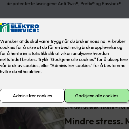
de patenterte løsningene Anti Twin®, Prefix® og Easybox®.
Utviklet av elektrikere – for 
Mindre stress. 