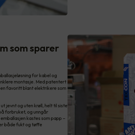
tem som sparer
mballasjeløsning for kabel og
 enklere montasje. Med patentert
en favoritt blant elektrikere som
jevnt og uten krøll, helt til siste
l på forbruket, og unngår
e emballasjen kastes som papp –
er både fukt og tøffe