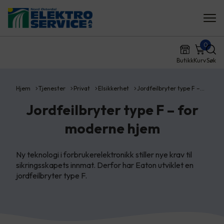
0
Butikk
Kurv
Søk
Hjem
Tjenester
Privat
Elsikkerhet
Jordfeilbryter type F –…
Jordfeilbryter type F – for
moderne hjem
Ny teknologi i forbrukerelektronikk stiller nye krav til
sikringsskapets innmat. Derfor har Eaton utviklet en
jordfeilbryter type F.