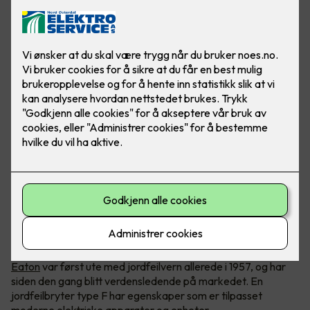
En jordfeilbryter type F trenger du til apparater som har
høyere effekt eller frekvensdrevne enheter.
Eaton
var først ute med jordfeilvern allerede i 1957, og har
siden den gang blitt verdensledende på markedet. En
jordfeilbryter type F har egenskaper som er tilpasset
moderne elektriske apparater og enheter.