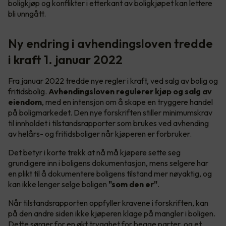
boligkjøp og konflikter i etterkant av boligkjøpet kan lettere
bli unngått.
Ny endring i avhendingsloven tredde
i kraft 1. januar 2022
Fra januar 2022 tredde nye regler i kraft, ved salg av bolig og
fritidsbolig.
Avhendingsloven regulerer kjøp og salg av
eiendom
, med en intensjon om å skape en tryggere handel
på boligmarkedet. Den nye forskriften stiller minimumskrav
til innholdet i tilstandsrapporter som brukes ved avhending
av helårs- og fritidsboliger når kjøperen er forbruker.
Det betyr i korte trekk at nå må kjøpere sette seg
grundigere inn i boligens dokumentasjon, mens selgere har
en plikt til å dokumentere boligens tilstand mer nøyaktig, og
kan ikke lenger selge boligen
"som den er"
.
Når tilstandsrapporten oppfyller kravene i forskriften, kan
på den andre siden ikke kjøperen klage på mangler i boligen.
Dette sørger for en økt trygghet for begge parter, og et