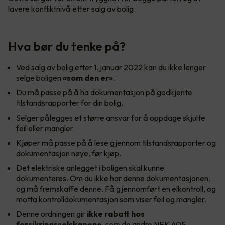
lavere konfliktnivå etter salg av bolig.
Hva bør du tenke på?
Ved salg av bolig etter 1. januar 2022 kan du ikke lenger
selge boligen
«som den er»
.
Du må passe på å ha dokumentasjon på godkjente
tilstandsrapporter for din bolig.
Selger pålegges et større ansvar for å oppdage skjulte
feil eller mangler.
Kjøper må passe på å lese gjennom tilstandsrapporter og
dokumentasjon nøye, før kjøp.
Det elektriske anlegget i boligen skal kunne
dokumenteres. Om du ikke har denne dokumentasjonen,
og må fremskaffe denne. Få gjennomført en elkontroll, og
motta kontrolldokumentasjon som viser feil og mangler.
Denne ordningen gir
ikke rabatt hos
forsikringsselskapene
, som de andre NEK 405