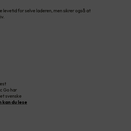
re levetid for selve laderen, men sikrer også at
iv.
mest
ec Go har
det svenske
 kan du lese