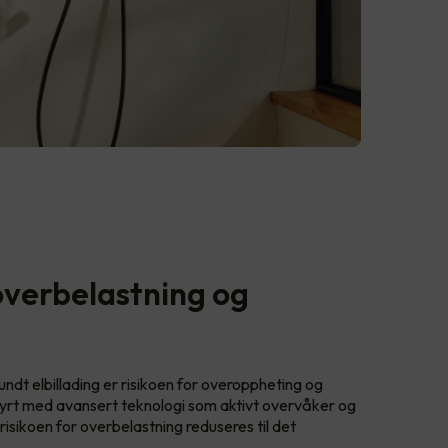
overbelastning og
ndt elbillading er risikoen for overoppheting og
yrt med avansert teknologi som aktivt overvåker og
t risikoen for overbelastning reduseres til det