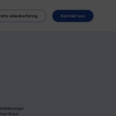
ratis videobefaring
Kontakt oss
e ladeløsninger
het til nye