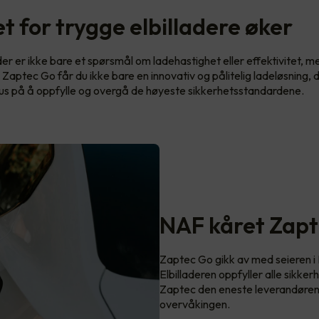
t for trygge elbilladere øker
ader er ikke bare et spørsmål om ladehastighet eller effektivitet, 
 Zaptec Go får du ikke bare en innovativ og pålitelig ladeløsning, 
us på å oppfylle og overgå de høyeste sikkerhetsstandardene.
NAF kåret Zapt
Zaptec Go gikk av med seieren i 
Elbilladeren oppfyller alle sikke
Zaptec den eneste leverandøren i
overvåkingen.