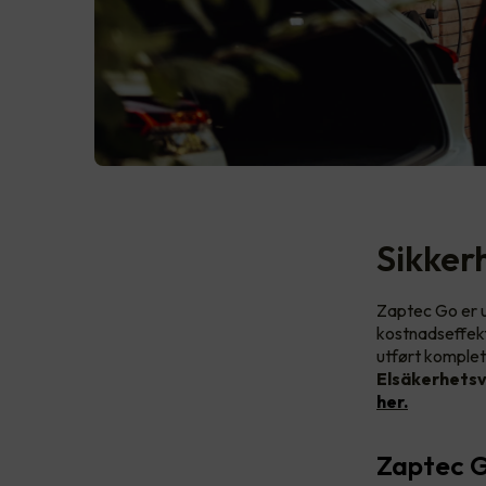
Sikker
Zaptec Go er ut
kostnadseffekt
utført komplet
Elsäkerhetsv
her.
Zaptec G