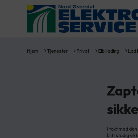
Hjem
Tjenester
Privat
Elbillading
Lad 
Zapte
sikk
I takt med den 
blitt stadig vi