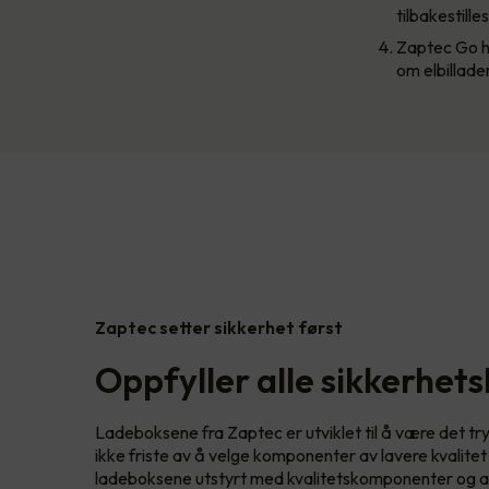
tilbakestill
Zaptec Go ha
om elbillade
Zaptec setter sikkerhet først
Oppfyller alle sikkerhet
Ladeboksene fra Zaptec er utviklet til å være det t
ikke friste av å velge komponenter av lavere kvalite
ladeboksene utstyrt med kvalitetskomponenter og a