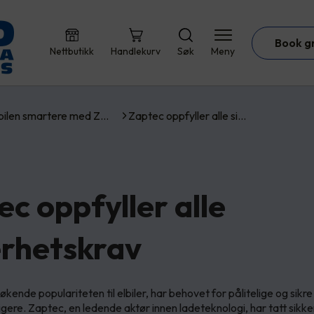
Book g
Nettbutikk
Handlekurv
Søk
Meny
bilen smartere med Z…
Zaptec oppfyller alle si…
c oppfyller alle
erhetskrav
økende populariteten til elbiler, har behovet for pålitelige og sikr
ktigere. Zaptec, en ledende aktør innen ladeteknologi, har tatt sikker