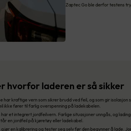
Zaptec Go ble derfor testens tr
r hvorfor laderen er så sikker
har kraftige vern som sikrer brudd ved feil, og som gir isolasjon sl
il ikke fører til farlig overspenning på ladekabelen.
ar et integrert jordfeilvern. Farlige situasjoner unngås, og ladin
år en jordfeil på kjøretøy eller ladekabel.
jør en kalibrering og tester seg selv før den begynner å lade. Jo