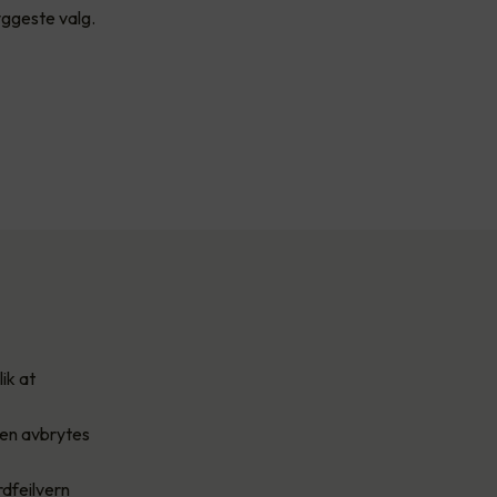
yggeste valg.
ik at
gen avbrytes
rdfeilvern