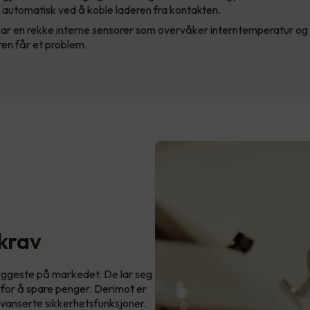
es automatisk ved å koble laderen fra kontakten.
r en rekke interne sensorer som overvåker interntemperatur og s
ren får et problem.
skrav
ryggeste på markedet. De lar seg
t for å spare penger. Derimot er
vanserte sikkerhetsfunksjoner.