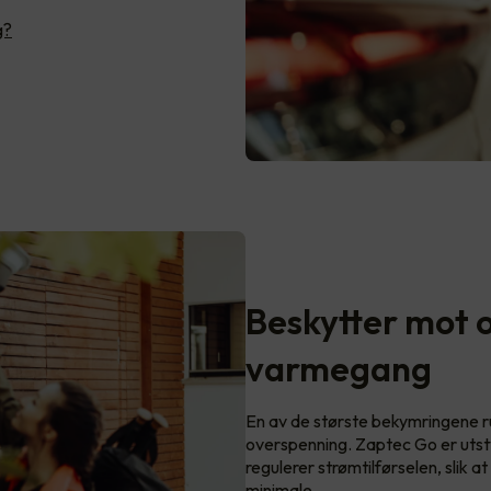
g?
Beskytter mot 
varmegang
En av de største bekymringene ru
overspenning. Zaptec Go er utst
regulerer strømtilførselen, slik a
minimale.