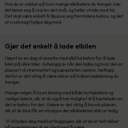
Hvis du er usikker på hvor mange elbilladere du trenger, kan
det lønne seg å starte i det små, og heller utvide med tid.
Det skal være enkelt å tilpasse seg fremtidens behov, og det
vil vi selvsagt hjelpe deg med.
Gjør det enkelt å lade elbilen
I løpet av en dag vil ansatte med elbil ha behov for å lade
bilen på ulike tider. Avhengig av når den lades og hvor den er
plassert vil strømnettet og kapasiteten variere. Nettopp
derfor er det viktig å være sikker på hvilken ladeløsning du
trenger.
Mange velger å ha en løsning med både hurtigladere og
vanlige ladere, slik at du også har mulighet til å hastelade om
det er behov for det. Videre er det viktig å ha nok plasser,
slik at du ikke får en situasjon der elbilladeren aldri er ledig.
Vi vil hjelpe deg med kartleggingen, slik at du er helt sikker
på investeringen du er i ferd med å gjøre.