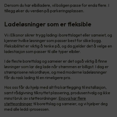
Dersom du har elbilladere, vil boligen passe for enda flere. I
tillegg øker du verdien på parkeringsplassen.
Ladeløsninger som er fleksible
Vi i Elkonor sikrer trygg lading i borettslaget eller sameiet, og
kjenner hvilke løsninger som passer best for slike bygg.
Fleksibilitet er viktig å tenke på, og da gjelder det å velge en
ladestasjon som passer til alle typer elbiler.
I de fleste borettslag og sameier er det også viktig å finne
løsninger som lar deg lade når strømmen er billigst. I dag er
strømprisene rekordhøye, og med moderne ladeløsninger
får du rask lading til en rimeligere pris.
Hos oss får du hjelp med alt fra kartlegging til installasjon,
samt rådgivning tilknyttet plassering, produsentvalg og ikke
minst bruk av støtteordninger.
Enova har flere
støtteordninger
til borettslag og sameier, og vi hjelper deg
med alle ledd i prosessen.