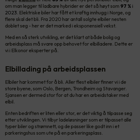
om man legger til ladbare hybrider er det så høyt som
97 %
i
2023
. Elektriske biler har fått et kraftig innhugg i Norge, og
flere skal det bli. Fra 2020 har antall solgte elbiler nesten
doblet seg - her er det marked i eksponensiell vekst.
Med en så sterk utvikling, er det klart at både bolig og
arbeidsplass må svare opp behovet for elbilladere. Dette er
vi i Elkonor eksperter på.
Elbillading på arbeidsplassen
Elbiler har kommet for å bli. Aller flest elbiler finner vi i de
store byene, som Oslo, Bergen, Trondheim og Stavanger.
Sjansen er dermed stor for at du har en arbeidstaker med
elbil.
Enten bedriften er liten eller stor, er det viktig å tilpasse seg
etter utviklingen. Vi tilbyr ladeløsninger som er tilpasset alle
typer biler og strømnett, og de passer like godt inn i et
parkeringshus som ute på en parkeringsplass.