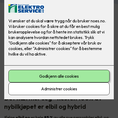
I Norge er det et stort, og voksende behov for tilgjengelige
elbilladere - både i borettslaget og på arbeidsplassen.
Foto: Marthe Thu (for Zaptec)
Det nærmer seg - nesten 100% av
nybilkjøpet er elbil og hybrid
Ifølge
elbil.no
er hele
85 %
av alle nye personbiler elbil, og