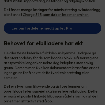
driftsstatus, rapportering, betalinger og adgangskontroll.
Det finnes mange løsninger for administrering av ladeanlegg,
blant annet
Charge 365, som du kan lese mer om her.
Les om fordelene med Zaptec Pro
Behovet for elbilladere har økt
De aller fleste lader like fullt bilen sin hjemme. Tidligere ga
det stort hodebry for de som bodde i blokk. Nå sier reglene
at styret ikke lenger kan nekte deg ladeplass uten saklig
grunn. Dersom man ikke kan dokumentere brannfare er det
ingen grunn for å nekte dette i verken borettslag eller
sameier.
Det er styret som til syvende og sist bestemmer om
borettslaget eller sameiet skal investere i elbillading. Dette
er også et positivt tilskudd til boligområdet i form av at det
blir et mer attraktivt sted å bo.