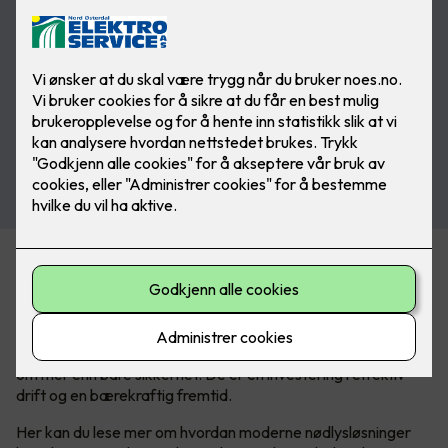
Fra trygg evakuering til grønn fremtid
I en verden der sikkerhet aldri kan tas for gitt, er nødlys en
kritisk komponent som sikrer trygghet og ro, både i
hverdagen og i krisesituasjoner. Men nødlyssystemer handler
om mer enn bare sikkerhet. De er en investering i effektiv
drift og en bærekraftig fremtid.
Her kan du lese mer om hvordan moderne nødlysløsninger