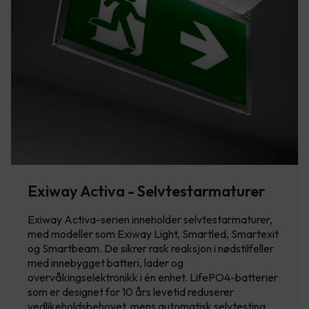
Exiway Activa - Selvtestarmaturer
Exiway Activa-serien inneholder selvtestarmaturer,
med modeller som Exiway Light, Smartled, Smartexit
og Smartbeam. De sikrer rask reaksjon i nødstilfeller
med innebygget batteri, lader og
overvåkingselektronikk i én enhet. LifePO4-batterier
som er designet for 10 års levetid reduserer
vedlikeholdsbehovet, mens automatisk selvtesting