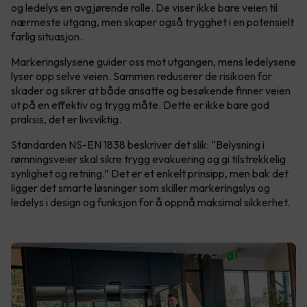
og ledelys en avgjørende rolle. De viser ikke bare veien til
nærmeste utgang, men skaper også trygghet i en potensielt
farlig situasjon.
Markeringslysene guider oss mot utgangen, mens ledelysene
lyser opp selve veien. Sammen reduserer de risikoen for
skader og sikrer at både ansatte og besøkende finner veien
ut på en effektiv og trygg måte. Dette er ikke bare god
praksis, det er livsviktig.
Standarden NS-EN 1838 beskriver det slik: “Belysning i
rømningsveier skal sikre trygg evakuering og gi tilstrekkelig
synlighet og retning.” Det er et enkelt prinsipp, men bak det
ligger det smarte løsninger som skiller markeringslys og
ledelys i design og funksjon for å oppnå maksimal sikkerhet.