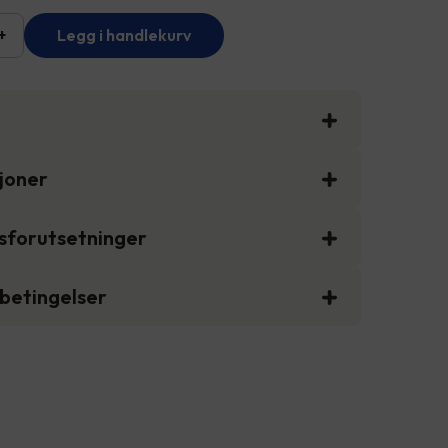
+
Legg i handlekurv
sjoner
gsforutsetninger
sbetingelser