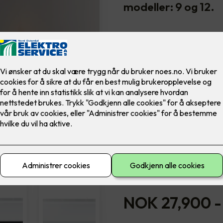
modeller: 9 og 12.
Nye Samsung Nordic Wind-Fr
tilpasset alle våre fire årst
Samsung Nordic Wind-Free 
for de som vil ha et strømb
Varmepumpen fungerer like 
Finnes i 2 modeller: 9 og 12.
Modell nr. AR09TXCAC
Modell
12
9
NOK 27,900