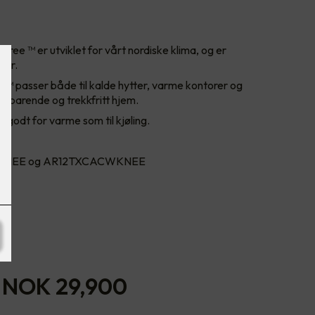
ee ™ er utviklet for vårt nordiske klima, og er
ider.
™ passer både til kalde hytter, varme kontorer og
esparende og trekkfritt hjem.
godt for varme som til kjøling.
WKNEE og AR12TXCACWKNEE
-
NOK 29,900