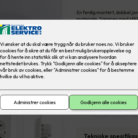
En ferdig montert, dobbel jo
materiale. Sammen med stikko
opp til 25W i begge C-uttake
barnevern i fargebestandigm
Farge
2,375
,-
Antall
-
Tekniske spesifika