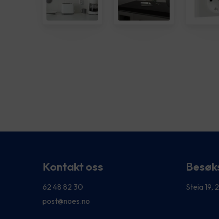
Kontakt oss
Besøk
62 48 82 30
Steia 19,
post@noes.no