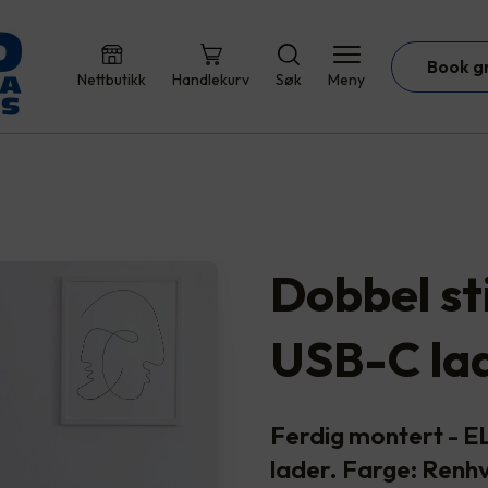
Book g
Nettbutikk
Handlekurv
Søk
Meny
Dobbel st
USB-C la
Ferdig montert - 
lader. Farge: Renhv