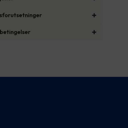
gsforutsetninger
sbetingelser