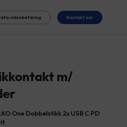
ratis videobefaring
Kontakt oss
ikkontakt m/
der
ELKO One Dobbelstikk 2x USB C PD
it