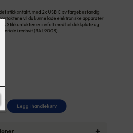
rdet stikkontakt, med 2x USB C av fargebestandig
ntaktene vil du kunne lade elektroniske apparater
ne. Stikkontakten er innfelt med hel dekkplate og
ateriale i renhvit (RAL9003).
+
Legg i handlekurv
sjoner