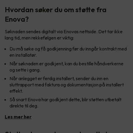
Hvordan søker du om støtte fra
Enova?
Søknaden sendes digitalt via Enovas nettside. Det tar ikke
lang tid, men rekkefølgen er viktig:
Du må søke og få godkjenning før du inngår kontrakt med
en installatør.
Når søknaden er godkjent, kan du bestille håndverkerne
og sette i gang.
Når anlegget er ferdig installert, sender du inn en
sluttrapport med faktura og dokumentasjon på installert
effekt.
Så snart Enova har godkjent dette, blir støtten utbetalt
direkte til deg.
Les mer her