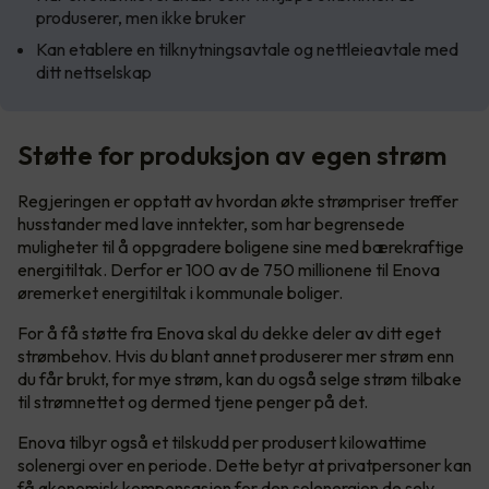
produserer, men ikke bruker
Kan etablere en tilknytningsavtale og nettleieavtale med
ditt nettselskap
Støtte for produksjon av egen strøm
Regjeringen er opptatt av hvordan økte strømpriser treffer
husstander med lave inntekter, som har begrensede
muligheter til å oppgradere boligene sine med bærekraftige
energitiltak. Derfor er 100 av de 750 millionene til Enova
øremerket energitiltak i kommunale boliger.
For å få støtte fra Enova skal du dekke deler av ditt eget
strømbehov. Hvis du blant annet produserer mer strøm enn
du får brukt, for mye strøm, kan du også selge strøm tilbake
til strømnettet og dermed tjene penger på det.
Enova tilbyr også et tilskudd per produsert kilowattime
solenergi over en periode. Dette betyr at privatpersoner kan
få økonomisk kompensasjon for den solenergien de selv