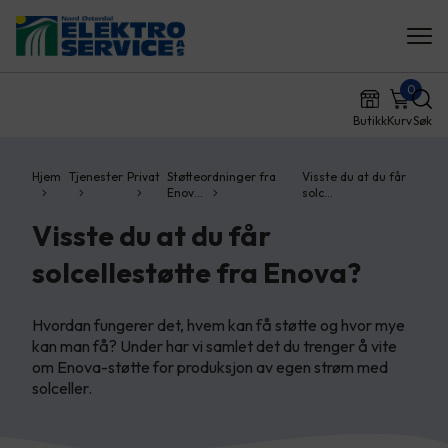
0
Butikk
Kurv
Søk
Hjem
Tjenester
Privat
Støtteordninger fra
Visste du at du får
Enov…
solc…
Visste du at du får
solcellestøtte fra Enova?
Hvordan fungerer det, hvem kan få støtte og hvor mye
kan man få? Under har vi samlet det du trenger å vite
om Enova-støtte for produksjon av egen strøm med
solceller.