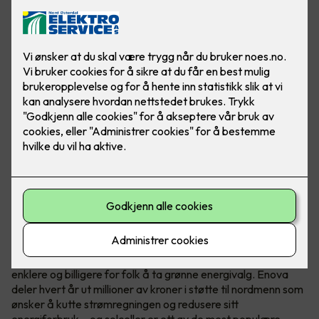
Hvem er Enova?
Enova er et statlig selskap med ett oppdrag - å gjøre det
enklere og billigere for folk å ta grønne energivalg. Enova
deler hvert år ut millioner av kroner i støtte til nordmenn som
ønsker å kutte strømregningen og redusere sitt
energiforbruk – og solceller er ett av de mest populære