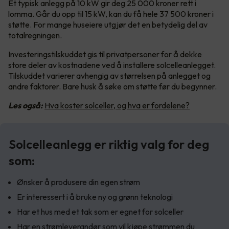
Et typisk anlegg på 10 kW gir deg 25 000 kroner rett i
lomma. Går du opp til 15 kW, kan du få hele 37 500 kroner i
støtte. For mange huseiere utgjør det en betydelig del av
totalregningen.
Investeringstilskuddet gis til privatpersoner for å dekke
store deler av kostnadene ved å installere solcelleanlegget.
Tilskuddet varierer avhengig av størrelsen på anlegget og
andre faktorer. Bare husk å søke om støtte før du begynner.
Les også:
Hva koster solceller, og hva er fordelene?
Solcelleanlegg er riktig valg for deg
som:
Ønsker å produsere din egen strøm
Er interessert i å bruke ny og grønn teknologi
Har et hus med et tak som er egnet for solceller
Har en strømleverandør som vil kjøpe strømmen du