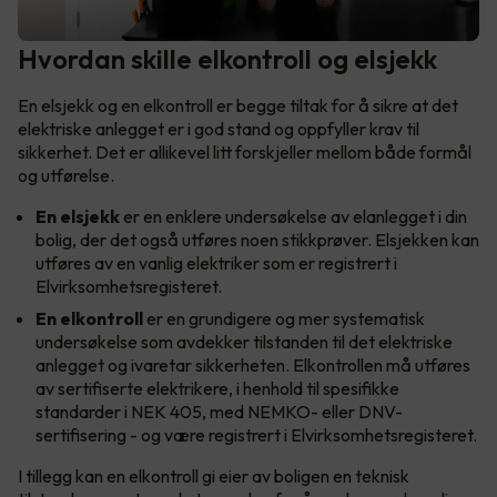
Hvordan skille elkontroll og elsjekk
En elsjekk og en elkontroll er begge tiltak for å sikre at det
elektriske anlegget er i god stand og oppfyller krav til
sikkerhet. Det er allikevel litt forskjeller mellom både formål
og utførelse.
En
elsjekk
er en enklere undersøkelse av elanlegget i din
bolig, der det også utføres noen stikkprøver. Elsjekken kan
utføres av en vanlig elektriker som er registrert i
Elvirksomhetsregisteret.
En
elkontroll
er en grundigere og mer systematisk
undersøkelse som avdekker tilstanden til det elektriske
anlegget og ivaretar sikkerheten. Elkontrollen må utføres
av sertifiserte elektrikere, i henhold til spesifikke
standarder i NEK 405, med NEMKO- eller DNV-
sertifisering - og være registrert i Elvirksomhetsregisteret.
I tillegg kan en elkontroll gi eier av boligen en teknisk