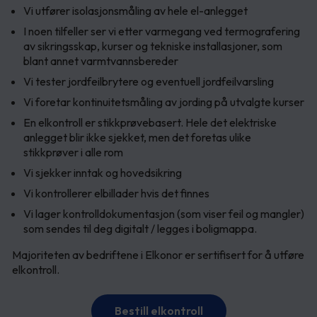
Vi utfører isolasjonsmåling av hele el-anlegget
I noen tilfeller ser vi etter varmegang ved termografering
av sikringsskap, kurser og tekniske installasjoner, som
blant annet varmtvannsbereder
Vi tester jordfeilbrytere og eventuell jordfeilvarsling
Vi foretar kontinuitetsmåling av jording på utvalgte kurser
En elkontroll er stikkprøvebasert. Hele det elektriske
anlegget blir ikke sjekket, men det foretas ulike
stikkprøver i alle rom
Vi sjekker inntak og hovedsikring
Vi kontrollerer elbillader hvis det finnes
Vi lager kontrolldokumentasjon (som viser feil og mangler)
som sendes til deg digitalt / legges i boligmappa.
Majoriteten av bedriftene i Elkonor er sertifisert for å utføre
elkontroll.
Bestill elkontroll