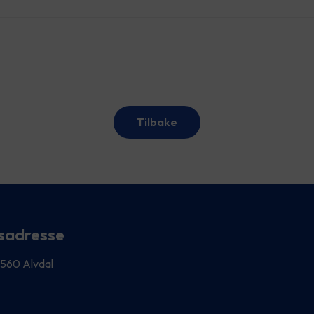
Tilbake
sadresse
 2560 Alvdal