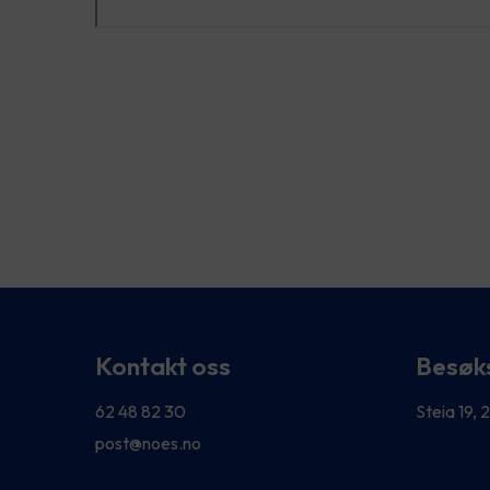
Kontakt oss
Besøk
62 48 82 30
Steia 19,
post@noes.no