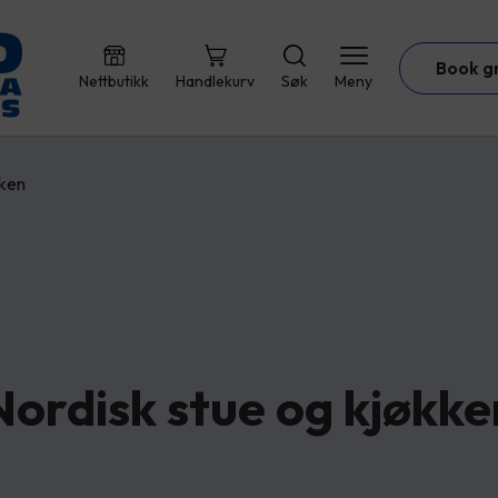
Book g
Nettbutikk
Handlekurv
Søk
Meny
kken
Nordisk stue og kjøkke