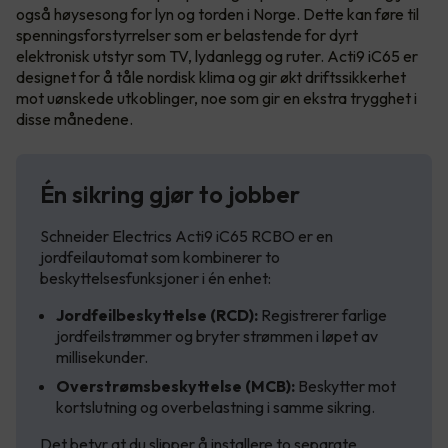
også høysesong for lyn og torden i Norge. Dette kan føre til
spenningsforstyrrelser som er belastende for dyrt
elektronisk utstyr som TV, lydanlegg og ruter. Acti9 iC65 er
designet for å tåle nordisk klima og gir økt driftssikkerhet
mot uønskede utkoblinger, noe som gir en ekstra trygghet i
disse månedene.
Én sikring gjør to jobber
Schneider Electrics Acti9 iC65 RCBO er en
jordfeilautomat som kombinerer to
beskyttelsesfunksjoner i én enhet:
Jordfeilbeskyttelse (RCD):
Registrerer farlige
jordfeilstrømmer og bryter strømmen i løpet av
millisekunder.
Overstrømsbeskyttelse (MCB):
Beskytter mot
kortslutning og overbelastning i samme sikring.
Det betyr at du slipper å installere to separate