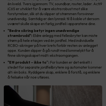
én kveld. Tvers igjennom: TV, soundbar, router, lader. Acti9
iC65 er utviklet for å være ekstra robust mot slike
forstyrrelser, slik at du slipper at strømmen forsvinner
unødvendig. Samtidig er den lynrask til å koble ut dersom
uværet skulle skape en farlig jordfeil i apparatene dine.
"Bedre sikring betyr ingen unødvendige
strømbrudd":
Eldre anlegg med fellesbryter kan miste
strøm på hele etasjen ved én jordfeil. Med individuelle
RCBO-sikringer på hver krets forblir resten av anlegget
oppe. Kunden slipper å gå rundt med lommelykt for å
finne sikringsskapet midt i ekstraomgangen.
"Ett produkt – ikke to‟:
For kunden er det enkelt: i
stedet for separate jordfeilbrytere og automater kommer
alt i én boks. Ryddigere skap, enklere å forstå, og enklere
å feilsøke når noe utløses.