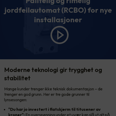
Pålitelig og rimelig
jordfeilautomat (RCBO) for nye
installasjoner
Moderne teknologi gir trygghet og
stabilitet
Mange kunder trenger ikke teknisk dokumentasjon – de
trenger en god grunn. Her er tre gode grunner til
lynsesongen:
"Du har jo investert i flatskjerm til titusener av
kroner":
En overspenning under et uvær kan slå ut alt på