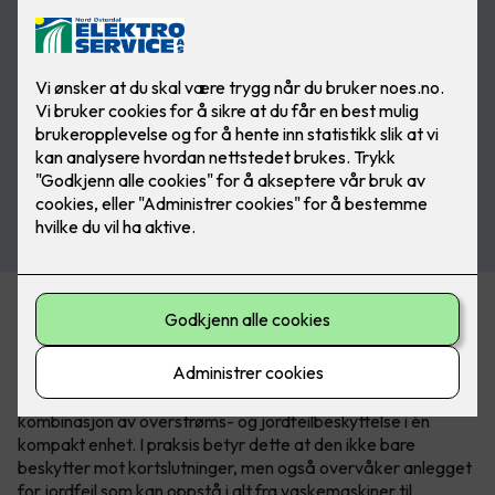
Acti9 iC65 - jordfeilautomaten med
to funksjoner.
Acti9 iC65 RCBO er ikke bare en sikring det er en
kombinasjon av overstrøms- og jordfeilbeskyttelse i én
kompakt enhet. I praksis betyr dette at den ikke bare
beskytter mot kortslutninger, men også overvåker anlegget
for jordfeil som kan oppstå i alt fra vaskemaskiner til