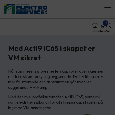
0
Butikk
Kurv
Søk
Med Acti9 iC65 i skapet er
VM sikret
Når sommerens store mesterskap ruller over skjermen,
er stabil strømforsyning avgjørende. Det er lite som er
mer frustrerende enn at strømmen går midt i en
avgjørende VM-kamp.
Med den nye jordfeilautomaten Acti9 iC65, sørger vi
som elektriker i Elkonor for at sikringsskapet spiller på
lag med VM-sendingene.