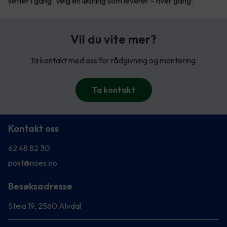
setter i gang. Velg en løsning som leverer – hver gang.
Vil du vite mer?
Ta kontakt med oss for rådgivning og montering.
Ta kontakt
Kontakt oss
62 48 82 30
post@noes.no
Besøksadresse
Steia 19, 2560 Alvdal