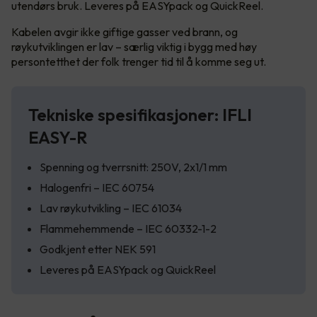
utendørs bruk. Leveres på EASYpack og QuickReel.
Kabelen avgir ikke giftige gasser ved brann, og
røykutviklingen er lav – særlig viktig i bygg med høy
persontetthet der folk trenger tid til å komme seg ut.
Tekniske spesifikasjoner: IFLI
EASY-R
Spenning og tverrsnitt: 250V, 2x1/1 mm
Halogenfri – IEC 60754
Lav røykutvikling – IEC 61034
Flammehemmende – IEC 60332-1-2
Godkjent etter NEK 591
Leveres på EASYpack og QuickReel