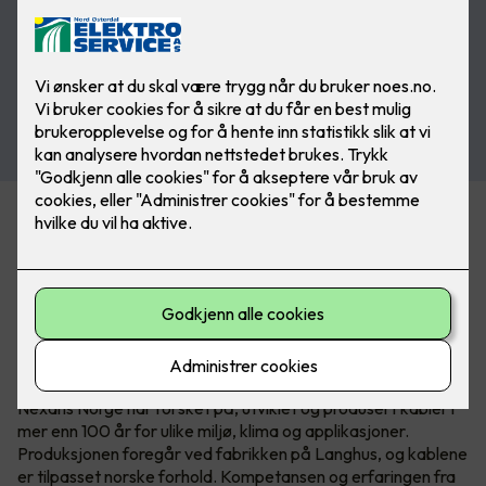
Det nye sortimentet er tilgjengelig i Nexans’ nye
serviceforpakning EASYpack og på E4-tromler som passer
til MOBIWAY MOB trommelstativ.
Over 100 år med norsk
kabelkompetanse
Nexans Norge har forsket på, utviklet og produsert kabler i
mer enn 100 år for ulike miljø, klima og applikasjoner.
Produksjonen foregår ved fabrikken på Langhus, og kablene
er tilpasset norske forhold. Kompetansen og erfaringen fra