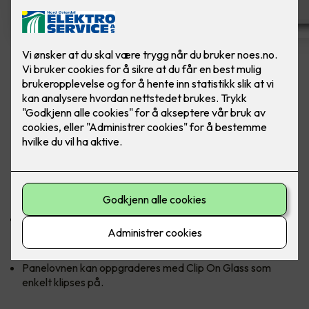
Nobø Top Panelovn 1000W
Ferdig montert utskift panelovn - Nobø Top
1000W inkl. kontrollenhet
Panelovn i rent, skandinavisk design og høye kvalitet. Med et
smart luftutslipp i topp sikrer ovnen optimal varmefordeling.
Nobø har markedets mest nøyaktige termostat som sikrer
en jevn og behagelig innetemperatur selv om
utetemperaturen plutselig skulle falle.
Panelovnen kan oppgraderes med Clip On Glass som
enkelt klipses på.