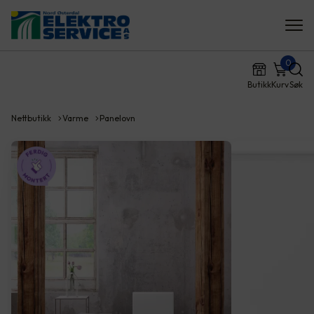
0
Butikk
Kurv
Søk
Nettbutikk
Varme
Panelovn