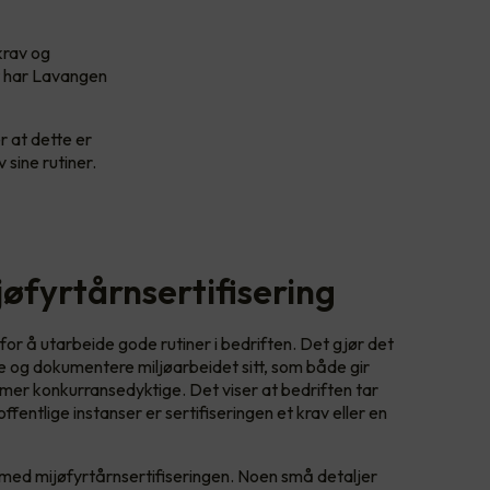
krav og
t har Lavangen
r at dette er
 sine rutiner.
øfyrtårnsertifisering
g for å utarbeide gode rutiner i bedriften. Det gjør det
re og dokumentere miljøarbeidet sitt, som både gir
mer konkurransedyktige. Det viser at bedriften tar
fentlige instanser er sertifiseringen et krav eller en
 med mijøfyrtårnsertifiseringen. Noen små detaljer