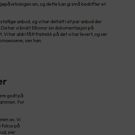
ljøpåvirkningen sin, og dette kan gi små bedrifter et
statlige anbud, og vi har deltatt i et par anbud der
Da har vi brukt Elkonor sin dokumentasjon på
. Vi har aldri fått fratrekk på det vi har levert, og ser
 prosessene, sier han.
er
ere godt på
 sammen. For
nnen av. Vi
re fokus på
ud, sier