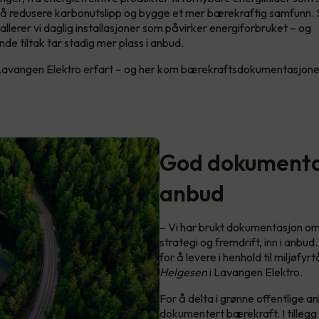
r å redusere karbonutslipp og bygge et mer bærekraftig samfunn.
tallerer vi daglig installasjoner som påvirker energiforbruket – og
de tiltak tar stadig mer plass i anbud.
Lavangen Elektro erfart – og her kom bærekraftsdokumentasjone
God dokumentas
anbud
– Vi har brukt dokumentasjon om
strategi og fremdrift, inn i anbud
for å levere i henhold til miljøfy
Helgesen
i Lavangen Elektro.
For å delta i grønne offentlige a
dokumentert bærekraft. I tilleg