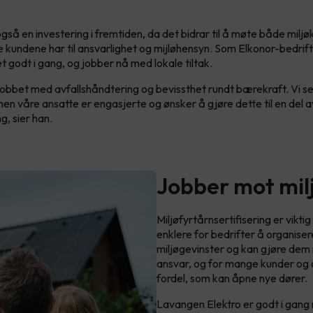
gså en investering i fremtiden, da det bidrar til å møte både miljø
 kundene har til ansvarlighet og mijløhensyn. Som Elkonor-bedrif
 godt i gang, og jobber nå med lokale tiltak.
t jobbet med avfallshåndtering og bevissthet rundt bærekraft. Vi se
 men våre ansatte er engasjerte og ønsker å gjøre dette til en del av
ng, sier han.
Jobber mot milj
Miljøfyrtårnsertifisering er vikti
enklere for bedrifter å organise
miljøgevinster og kan gjøre dem 
ansvar, og for mange kunder og of
fordel, som kan åpne nye dører.
Lavangen Elektro er godt i gang