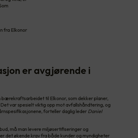
 Som
n fra Elkonor
jon er avgjørende i
 bærekraftsarbeidet til Elkonor, som dekker planer,
. Det var spesielt viktig opp mot avfallshåndtering, og
rtårnspesifikasjonene, forteller daglig leder
Daniel
nbud, må man levere miljøsertifiseringer og
g er det økende krav fra både kunder og myndigheter