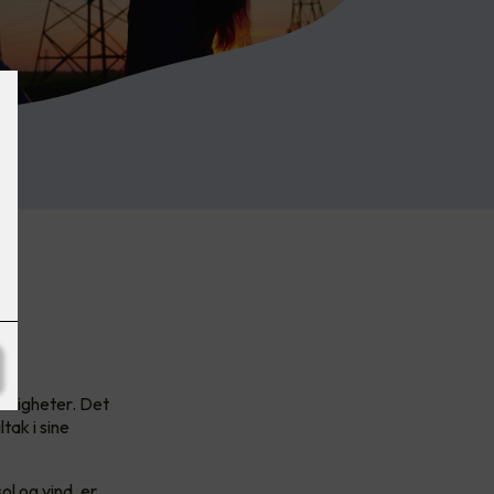
yndigheter. Det
tak i sine
ol og vind, er