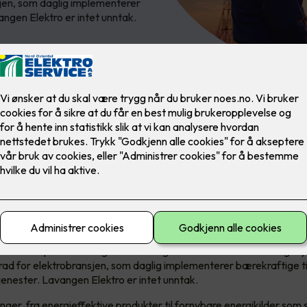
sjen, som daglig implementerer
vangen Elektro er intet unntak.
har vært et klart fortrinn med
ntasjon fra Elkonor
de etterspørsel etter grønne løsninger fra både forbrukere og m
grad for elektrobransjen, som daglig implementerer bærekraftige til
jenester. Lavangen Elektro er intet unntak.
inger, fra energieffektive produkter til fornybare energikilder som s