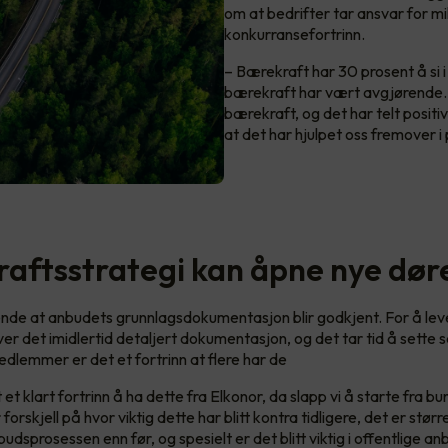
om at bedrifter tar ansvar for mi
konkurransefortrinn.
– Bærekraft har 30 prosent å si i 
bærekraft har vært avgjørende. 
bærekraft, og det har telt positivt
at det har hjulpet oss fremover i
aftsstrategi kan åpne nye dør
nde at anbudets grunnlagsdokumentasjon blir godkjent. For å lev
er det imidlertid detaljert dokumentasjon, og det tar tid å sette
edlemmer er det et fortrinn at flere har de
et klart fortrinn å ha dette fra Elkonor, da slapp vi å starte fra bu
forskjell på hvor viktig dette har blitt kontra tidligere, det er stør
udsprosessen enn før, og spesielt er det blitt viktig i offentlige anb