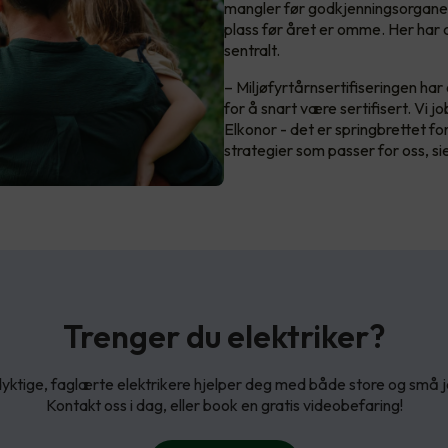
mangler før godkjenningsorganet
plass før året er omme. Her har 
sentralt.
– Miljøfyrtårnsertifiseringen har
for å snart være sertifisert. Vi 
Elkonor - det er springbrettet fo
strategier som passer for oss, si
Trenger du elektriker?
yktige, faglærte elektrikere hjelper deg med både store og små 
Kontakt oss i dag, eller book en gratis videobefaring!