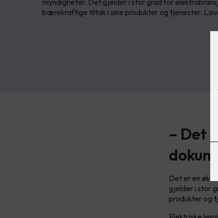
myndigheter. Det gjelder i stor grad for elektrobran
bærekraftige tiltak i sine produkter og tjenester. La
– Det 
dokume
Det er en øken
gjelder i stor 
produkter og t
Elektriske løsn