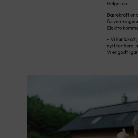
Helgesen.
Bærekraft er o
forventningene
Elektro kommet
– Vi har lokal
nytt for flere,
Vi er godt i ga