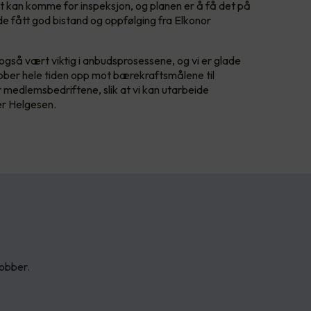
 kan komme for inspeksjon, og planen er å få det på
de fått god bistand og oppfølging fra Elkonor
 også vært viktig i anbudsprosessene, og vi er glade
jobber hele tiden opp mot bærekraftsmålene til
r medlemsbedriftene, slik at vi kan utarbeide
er Helgesen.
jobber.