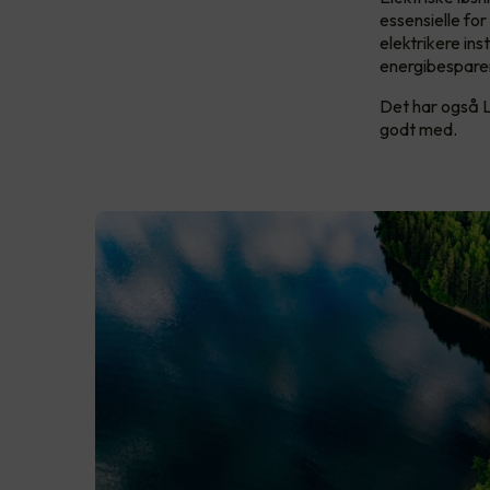
essensielle fo
elektrikere ins
energibesparen
Det har også 
godt med.