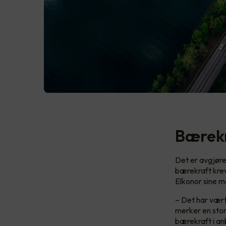
Bærekr
Det er avgjøre
bærekraft krev
Elkonor sine m
– Det har vært 
merker en stor 
bærekraft i anb